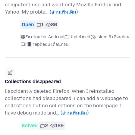
computer I use and want only Mozilla Firefox and
Yahoo. My proble…
(อ่านเพิ่มเติม)
Open
1
80
Firefox for Android
Undefined
asked 3 เดือนก่อน
||||||
replied
3 เดือนก่อน
Collections disappeared
I accidently deleted Firefox. When I reinstalled
collections had disappeared. I can add a webpage to
collections but no collections on the homepage. I
have debug mode and…
(อ่านเพิ่มเติม)
Solved
2
189