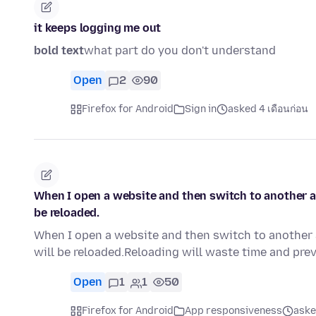
it keeps logging me out
bold text
what part do you don't understand
Open
2
90
Firefox for Android
Sign in
asked 4 เดือนก่อน
When I open a website and then switch to another ap
be reloaded.
When I open a website and then switch to another a
will be reloaded.Reloading will waste time and pre
Open
1
1
50
Firefox for Android
App responsiveness
aske