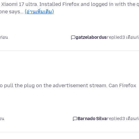
Xiaomi 17 ultra. Installed Firefox and logged in with the 
hone says…
(อ่านเพิ่มเติม)
ก่อน
gatzelabordus
replied
3 เดือนก
 pull the plug on the advertisement stream. Can Firefox
่อน
Barnado Silva
replied
3 เดือนก