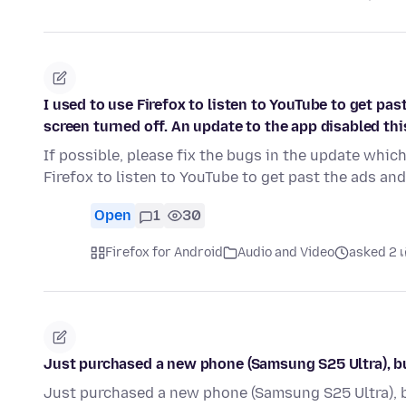
I used to use Firefox to listen to YouTube to get pa
screen turned off. An update to the app disabled this
If possible, please fix the bugs in the update which
Firefox to listen to YouTube to get past the ads an
Open
1
30
Firefox for Android
Audio and Video
asked 2 เ
Just purchased a new phone (Samsung S25 Ultra), bu
Just purchased a new phone (Samsung S25 Ultra), b