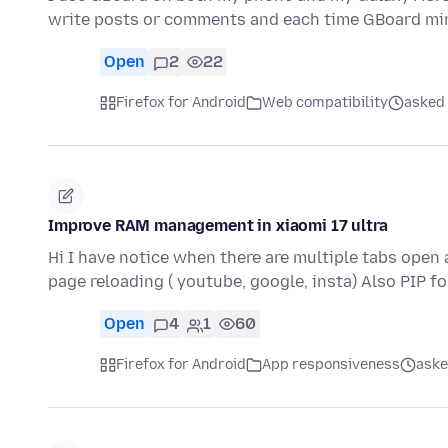
write posts or comments and each time GBoard min
Open
2
22
Firefox for Android
Web compatibility
asked 
Improve RAM management in xiaomi 17 ultra
Hi I have notice when there are multiple tabs open
page reloading ( youtube, google, insta) Also PIP f
Open
4
1
60
Firefox for Android
App responsiveness
aske