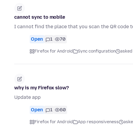
cannot sync to mobile
I cannot find the place that you scan the QR code 
Open
1
70
Firefox for Android
Sync configuration
asked 
why is my Firefox slow?
Update app
Open
1
60
Firefox for Android
App responsiveness
aske