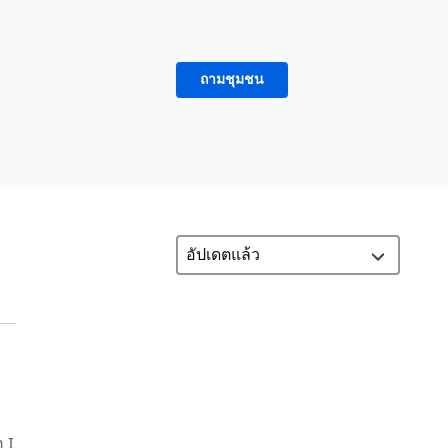
ถามชุมชน
 I