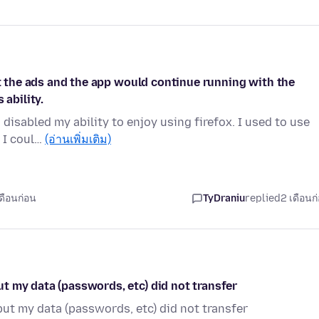
st the ads and the app would continue running with the
 ability.
 disabled my ability to enjoy using firefox. I used to use
d I coul…
(อ่านเพิ่มเติม)
ดือนก่อน
TyDraniu
replied
2 เดือนก
t my data (passwords, etc) did not transfer
ut my data (passwords, etc) did not transfer