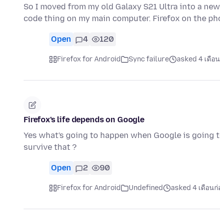
So I moved from my old Galaxy S21 Ultra into a new 
code thing on my main computer. Firefox on the p
Open
4
120
Firefox for Android
Sync failure
asked 4 เดือน
Firefox's life depends on Google
Yes what's going to happen when Google is going to
survive that ?
Open
2
90
Firefox for Android
Undefined
asked 4 เดือนก