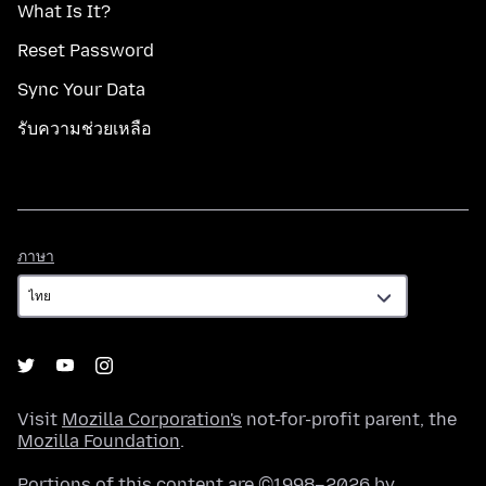
What Is It?
Reset Password
Sync Your Data
รับความช่วยเหลือ
ภาษา
ภาษา
Visit
Mozilla Corporation's
not-for-profit parent, the
Mozilla Foundation
.
Portions of this content are ©1998–2026 by