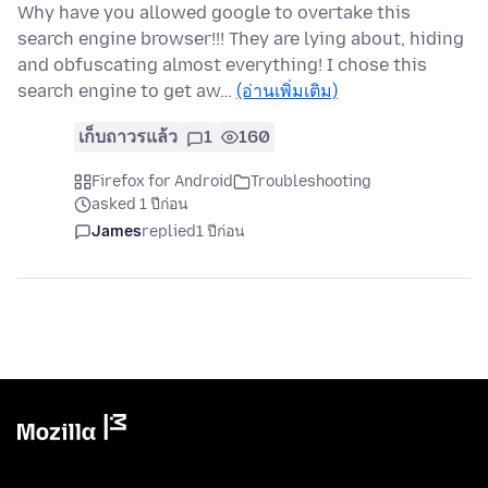
Why have you allowed google to overtake this
search engine browser!!! They are lying about, hiding
and obfuscating almost everything! I chose this
search engine to get aw…
(อ่านเพิ่มเติม)
เก็บถาวรแล้ว
1
160
Firefox for Android
Troubleshooting
asked 1 ปีก่อน
James
replied
1 ปีก่อน