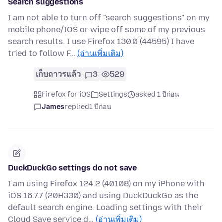
Search suggestions
I am not able to turn off "search suggestions" on my
mobile phone/IOS or wipe off some of my previous
search results. I use Firefox 130.0 (44595) I have
tried to follow F…
(อ่านเพิ่มเติม)
เก็บถาวรแล้ว
3
529
Firefox for iOS
Settings
asked 1 ปีก่อน
James
replied
1 ปีก่อน
DuckDuckGo settings do not save
I am using Firefox 124.2 (40108) on my iPhone with
iOS 16.7.7 (20H330) and using DuckDuckGo as the
default search engine. Loading settings with their
Cloud Save service d…
(อ่านเพิ่มเติม)