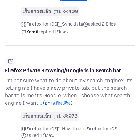
เก็บถาวรแล้ว
1
409
Firefox for iOS
Sync data
asked 2 ปีก่อน
Kamil
replied
1 ปีก่อน
Firefox Private Browsing/Google is in Search bar
I'm not sure what to do about my search engine? It's
telling me I have a new private tab, but the search
bar tells me it's Google. when I choose what search
engine I want…
(อ่านเพิ่มเติม)
เก็บถาวรแล้ว
1
270
Firefox for iOS
How to use Firefox for iOS
asked 1 ปีก่อน