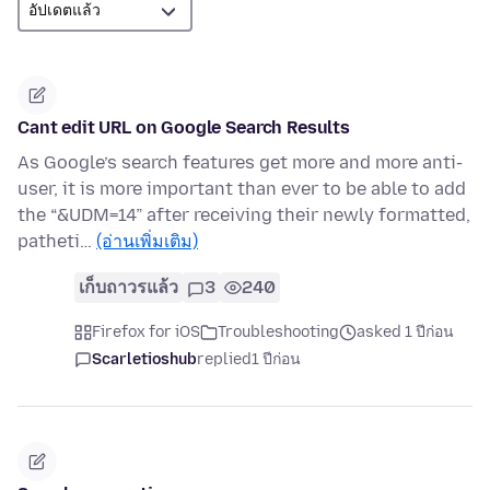
Cant edit URL on Google Search Results
As Google’s search features get more and more anti-
user, it is more important than ever to be able to add
the “&UDM=14” after receiving their newly formatted,
patheti…
(อ่านเพิ่มเติม)
เก็บถาวรแล้ว
3
240
Firefox for iOS
Troubleshooting
asked 1 ปีก่อน
Scarletioshub
replied
1 ปีก่อน