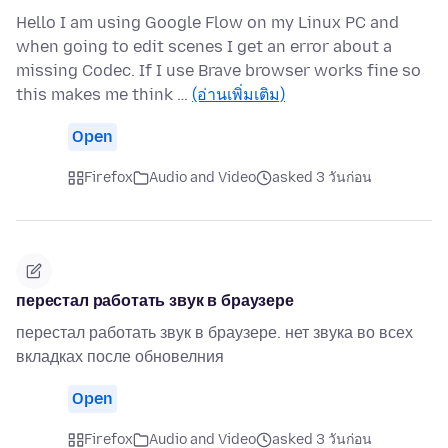
Hello I am using Google Flow on my Linux PC and
when going to edit scenes I get an error about a
missing Codec. If I use Brave browser works fine so
this makes me think …
(อ่านเพิ่มเติม)
Open
Firefox
Audio and Video
asked 3 วันก่อน
перестал работать звук в браузере
перестал работать звук в браузере. нет звука во всех
вкладках после обновелния
Open
Firefox
Audio and Video
asked 3 วันก่อน