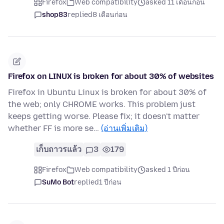
Firefox
Web compatibility
asked 11 เดือนก่อน
shop83
replied
8 เดือนก่อน
Firefox on LINUX is broken for about 30% of websites
Firefox in Ubuntu Linux is broken for about 30% of
the web; only CHROME works. This problem just
keeps getting worse. Please fix; it doesn't matter
whether FF is more se…
(อ่านเพิ่มเติม)
เก็บถาวรแล้ว
3
179
Firefox
Web compatibility
asked 1 ปีก่อน
SuMo Bot
replied
1 ปีก่อน