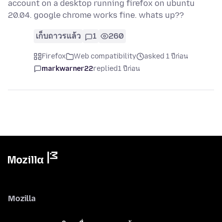
account on a desktop running firefox on ubuntu
20.04. google chrome works fine. whats up??
เก็บถาวรแล้ว
1
260
Firefox
Web compatibility
asked 1 ปีก่อน
markwarner22
replied
1 ปีก่อน
Mozilla