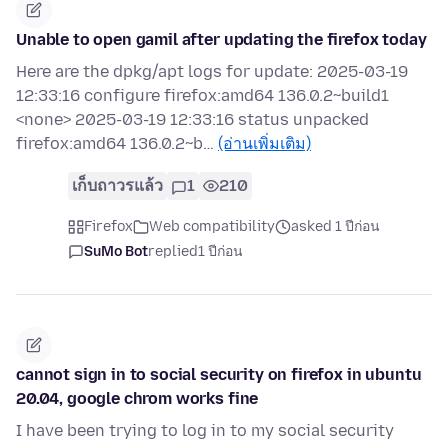
Unable to open gamil after updating the firefox today
Here are the dpkg/apt logs for update: 2025-03-19
12:33:16 configure firefox:amd64 136.0.2~build1
<none> 2025-03-19 12:33:16 status unpacked
firefox:amd64 136.0.2~b…
(อ่านเพิ่มเติม)
เก็บถาวรแล้ว
1
210
Firefox
Web compatibility
asked 1 ปีก่อน
SuMo Bot
replied
1 ปีก่อน
cannot sign in to social security on firefox in ubuntu
20.04, google chrom works fine
I have been trying to log in to my social security