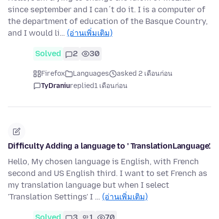
since september and I can´t do it. I is a computer of
the department of education of the Basque Country,
and I would li…
(อ่านเพิ่มเติม)
Solved
2
30
Firefox
Languages
asked 2 เดือนก่อน
TyDraniu
replied
1 เดือนก่อน
Difficulty Adding a language to ' TranslationLanguage'.
Hello, My chosen language is English, with French
second and US English third. I want to set French as
my translation language but when I select
'Translation Settings' I …
(อ่านเพิ่มเติม)
Solved
3
1
70