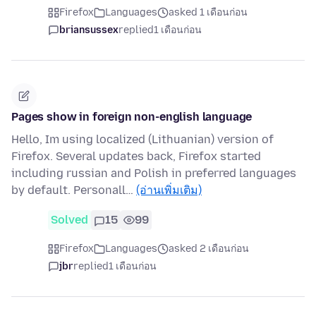
Firefox
Languages
asked 1 เดือนก่อน
briansussex
replied
1 เดือนก่อน
Pages show in foreign non-english language
Hello, Im using localized (Lithuanian) version of
Firefox. Several updates back, Firefox started
including russian and Polish in preferred languages
by default. Personall…
(อ่านเพิ่มเติม)
Solved
15
99
Firefox
Languages
asked 2 เดือนก่อน
jbr
replied
1 เดือนก่อน