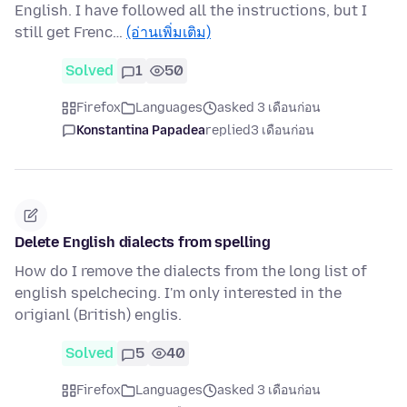
English. I have followed all the instructions, but I
still get Frenc…
(อ่านเพิ่มเติม)
Solved
1
50
Firefox
Languages
asked 3 เดือนก่อน
Konstantina Papadea
replied
3 เดือนก่อน
Delete English dialects from spelling
How do I remove the dialects from the long list of
english spelchecing. I'm only interested in the
origianl (British) englis.
Solved
5
40
Firefox
Languages
asked 3 เดือนก่อน