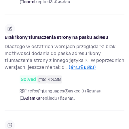
cor-el
replied
3 เดือนก่อน
Brak ikony tłumaczenia strony na pasku adresu
Dlaczego w ostatnich wersjach przeglądarki brak
możliwości dodania do paska adresu ikony
tłumaczenia strony z innego języka ?.. W poprzednich
wersjach, jeszcze nie tak d…
(อ่านเพิ่มเติม)
Solved
2
138
Firefox
Languages
asked 3 เดือนก่อน
AdamKa
replied
3 เดือนก่อน