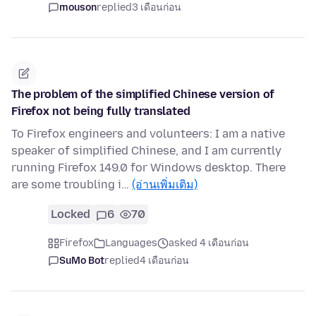
mouson
replied
3 เดือนก่อน
The problem of the simplified Chinese version of
Firefox not being fully translated
To Firefox engineers and volunteers: I am a native
speaker of simplified Chinese, and I am currently
running Firefox 149.0 for Windows desktop. There
are some troubling i…
(อ่านเพิ่มเติม)
Locked
6
70
Firefox
Languages
asked 4 เดือนก่อน
SuMo Bot
replied
4 เดือนก่อน