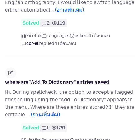
English orthography. I would like to switch language
either automatical…
(อ่านเพิ่มเติม)
Solved
2
119
Firefox
Languages
asked 4 เดือนก่อน
cor-el
replied
4 เดือนก่อน
where are "Add To Dictionary" entries saved
Hi, During spellcheck, the option to accept a flagged
misspelling using the "Add To Dictionary" appears in
the menu. Where are these entries stored? If they are
editable …
(อ่านเพิ่มเติม)
Solved
1
129