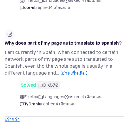
Firefox
Languages
asked 4 เดือนก่อน
cor-el
replied
4 เดือนก่อน
Why does part of my page auto translate to spanish?
I am currently in Spain, when connected to certain
network parts of my page are auto translated to
Spanish, even tho the whole page is usually in a
different language and…
(อ่านเพิ่มเติม)
Solved
3
70
Firefox
Languages
asked 4 เดือนก่อน
TyDraniu
replied
4 เดือนก่อน
เก่ากว่า