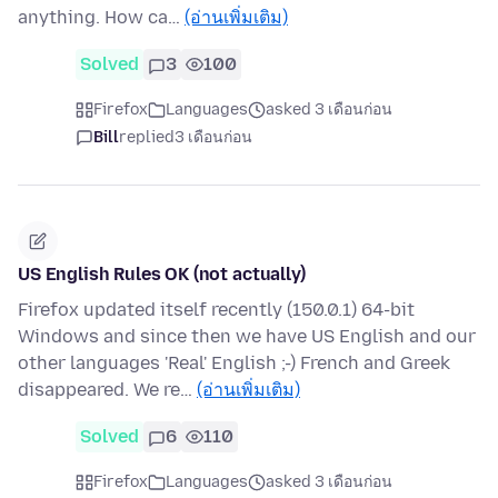
anything. How ca…
(อ่านเพิ่มเติม)
Solved
3
100
Firefox
Languages
asked 3 เดือนก่อน
Bill
replied
3 เดือนก่อน
US English Rules OK (not actually)
Firefox updated itself recently (150.0.1) 64-bit
Windows and since then we have US English and our
other languages 'Real' English ;-) French and Greek
disappeared. We re…
(อ่านเพิ่มเติม)
Solved
6
110
Firefox
Languages
asked 3 เดือนก่อน