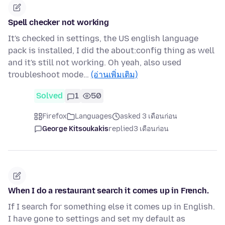
Spell checker not working
It's checked in settings, the US english language
pack is installed, I did the about:config thing as well
and it's still not working. Oh yeah, also used
troubleshoot mode…
(อ่านเพิ่มเติม)
Solved
1
50
Firefox
Languages
asked 3 เดือนก่อน
George Kitsoukakis
replied
3 เดือนก่อน
When I do a restaurant search it comes up in French.
If I search for something else it comes up in English.
I have gone to settings and set my default as