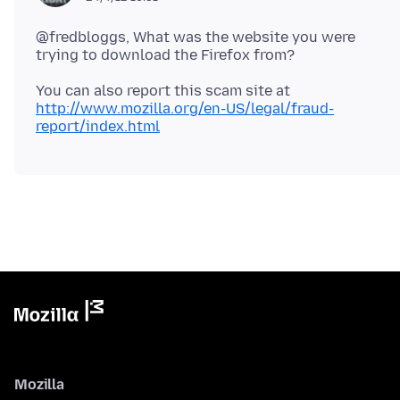
@fredbloggs, What was the website you were
http://www.mozilla.org/en-US/legal/fraud-
report/index.html
Mozilla