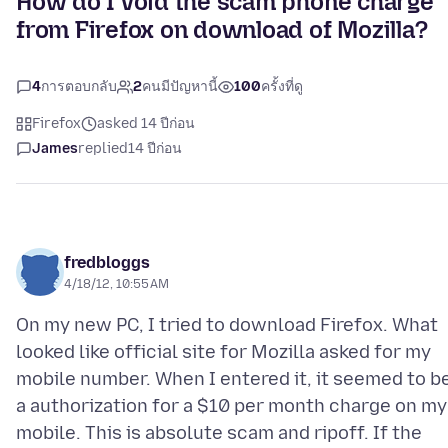
How do I void the scam phone charge
from Firefox on download of Mozilla?
4
การตอบกลับ
2
คนมีปัญหานี้
100
ครั้งที่ดู
Firefox
asked 14 ปีก่อน
James
replied
14 ปีก่อน
fredbloggs
4/18/12, 10:55 AM
On my new PC, I tried to download Firefox. What
looked like official site for Mozilla asked for my
mobile number. When I entered it, it seemed to b
a authorization for a $10 per month charge on my
mobile. This is absolute scam and ripoff. If the