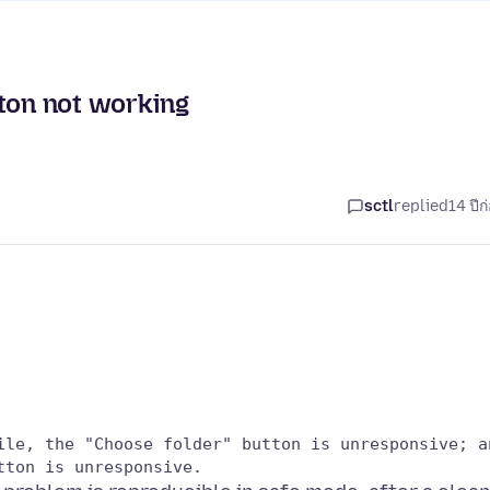
tton not working
sctl
replied
14 ปีก
ile, the "Choose folder" button is unresponsive; an