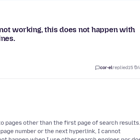
 not working, this does not happen with
ines.
cor-el
replied
15 ปีก
 pages other than the first page of search results
 page number or the next hyperlink, I cannot
 not happen when I use other search engines nor do