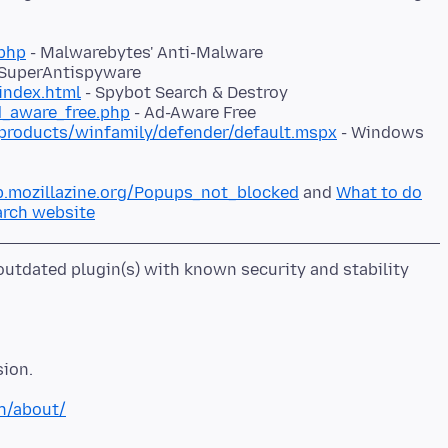
php
- Malwarebytes' Anti-Malware
 SuperAntispyware
index.html
- Spybot Search & Destroy
d_aware_free.php
- Ad-Aware Free
roducts/winfamily/defender/default.mspx
- Windows
kb.mozillazine.org/Popups_not_blocked
and
What to do
arch website
utdated plugin(s) with known security and stability
h/about/