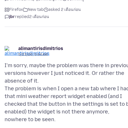
Firefox
New tab
asked 2 เดือนก่อน
jbr
replied
2 เดือนก่อน
alimantirisdimitrios
5/23/26, 5:44 AM
I'm sorry, maybe the problem was there in previo
versions however I just noticed it. Or rather the
absence of it.
The problem is when I open a new tab where I ha
that mini weather report widget enabled (and I
checked that the button in the settings is set to 
enabled) the widget is not there anymore,