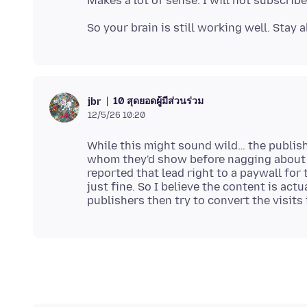
10 สุดยอดผู้มีส่วนร่วม
jbr
12/5/26 10:20
While this might sound wild… the publis
whom they'd show before nagging about s
reported that lead right to a paywall for 
just fine. So I believe the content is act