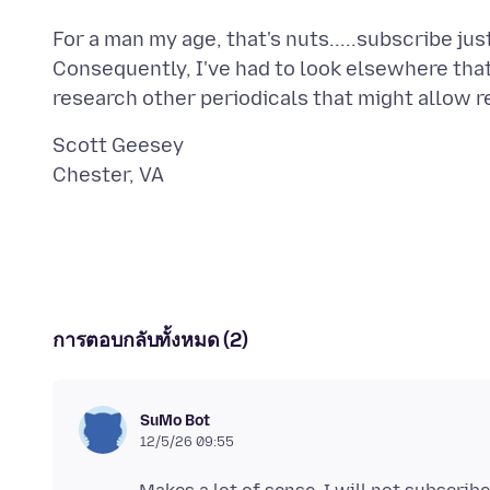
For a man my age, that's nuts.....subscribe just
Consequently, I've had to look elsewhere tha
Scott Geesey
การตอบกลับทั้งหมด (2)
SuMo Bot
12/5/26 09:55