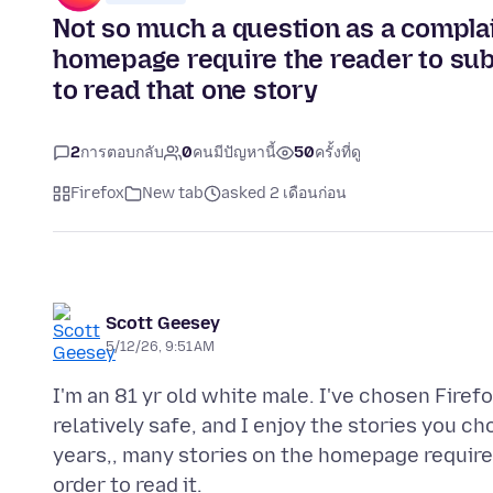
Not so much a question as a complai
homepage require the reader to subs
to read that one story
2
การตอบกลับ
0
คนมีปัญหานี้
50
ครั้งที่ดู
Firefox
New tab
asked 2 เดือนก่อน
Scott Geesey
5/12/26, 9:51 AM
I'm an 81 yr old white male. I've chosen Firef
relatively safe, and I enjoy the stories you c
years,, many stories on the homepage require 