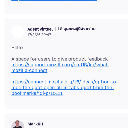
10 สุดยอดผู้มีส่วนร่วม
Agent virtuel
17/3/26 22:47
https://support.mozilla.org/en-US/kb/what-
mozilla-connect
https://connect.mozilla.org/t5/ideas/option-to-
hide-the-quot-open-all-in-tabs-quot-from-the-
bookmarks/idi-p/15111
MarkRH