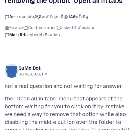
removing the option "Open all in tabs"
3
การตอบกลับ
0
คนมีปัญหานี้
140
ครั้งที่ดู
Firefox
Customization
asked 4 เดือนก่อน
MarkRH
replied
4 เดือนก่อน
SuMo Bot
3/17/26, 8:52 PM
the "Open all in tabs" menu that appears at the
bottom waiting for you to click on it by mistake.
we need a way to remove that option while also
disabling the middle button over the folder to