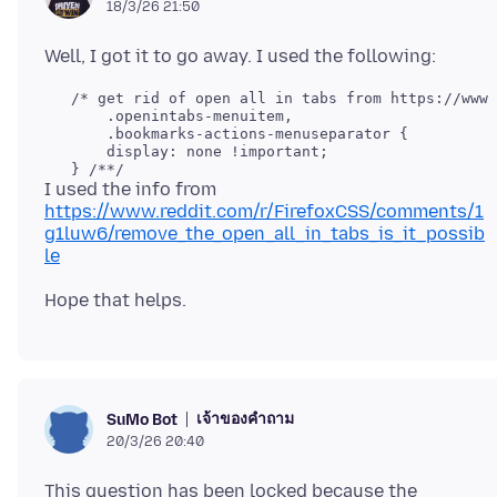
18/3/26 21:50
   /* get rid of open all in tabs from https://www.
       .openintabs-menuitem,

       .bookmarks-actions-menuseparator {

       display: none !important;

I used the info from
https://www.reddit.com/r/FirefoxCSS/comments/1
g1luw6/remove_the_open_all_in_tabs_is_it_possib
le
เจ้าของคำถาม
SuMo Bot
20/3/26 20:40
This question has been locked because the