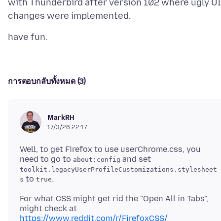
with Thunderbird after version 102 where ugly UI
การตอบกลับทั้งหมด (3)
MarkRH
17/3/26 22:17
Well, to get Firefox to use userChrome.css, you
need to go to
and set
about:config
toolkit.legacyUserProfileCustomizations.stylesheet
to
s
true
For what CSS might get rid the "Open All in Tabs",
might check at
https://www.reddit.com/r/FirefoxCSS/