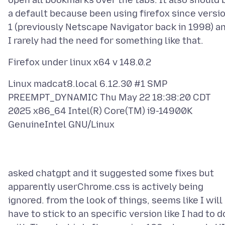
open all bookmarks over the tabs. It also should 
a default because been using firefox since versi
1 (previously Netscape Navigator back in 1998) a
Linux madcat8.local 6.12.30 #1 SMP
PREEMPT_DYNAMIC Thu May 22 18:38:20 CDT
2025 x86_64 Intel(R) Core(TM) i9-14900K
asked chatgpt and it suggested some fixes but
apparently userChrome.css is actively being
ignored. from the look of things, seems like I will
have to stick to an specific version like I had to d