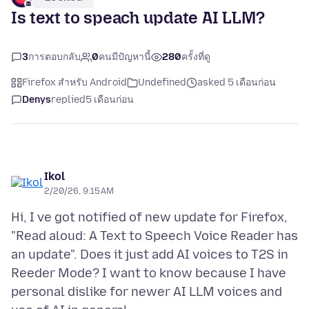
Is text to speach update AI LLM?
3
การตอบกลับ
0
คนมีปัญหานี้
280
ครั้งที่ดู
Firefox สำหรับ Android
Undefined
asked 5 เดือนก่อน
Denys
replied
5 เดือนก่อน
Ikol
2/20/26, 9:15 AM
Hi, I ve got notified of new update for Firefox,
"Read aloud: A Text to Speech Voice Reader has
an update". Does it just add AI voices to T2S in
Reeder Mode? I want to know because I have
personal dislike for newer AI LLM voices and