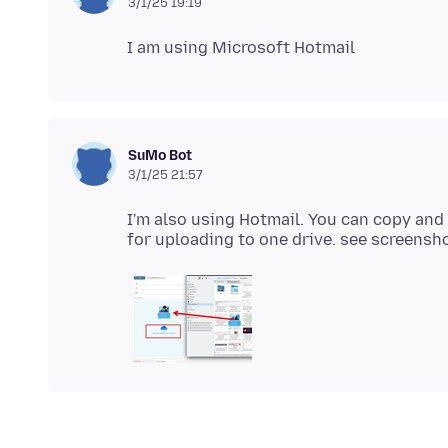
3/1/25 19:19
SuMo Bot
3/1/25 21:57
I'm also using Hotmail. You can copy and