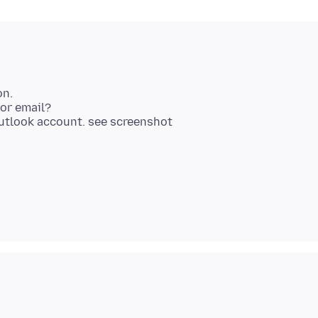
on.
for email?
Outlook account. see screenshot