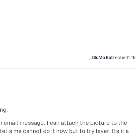
SuMo Bot
replied
1 ปีก
n email message. I can attach the picture to the
 tells me cannot do it now but to try layer. Its it a