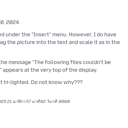
ted under the "Insert" menu. However, I do have
ag the picture into the text and scale it as in the
, the message "The following files couldn't be
25 21 นาฬิกา 57 นาที 02 วินาที -0800