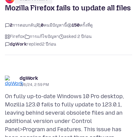
Mozilla Firefox fails to update all files
2
การตอบกลับ
0
คนมีปัญหานี้
150
ครั้งที่ดู
Firefox
การแก้ไขปัญหา
asked 2 ปีก่อน
dgWork
replied
2 ปีก่อน
dgWork
3/6/24, 2:59 PM
On fully up-to-date Windows 10 Pro desktop,
Mozilla 123.0 fails to fully update to 123.0.1,
leaving behind several obsolete files and an
additional version under Control
Panel>Program and Features. This issue has