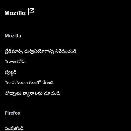
Mozilla
ట్రేడ్‌మార్క్ దుర్వినియోగాన్ని నివేదించండి
మూల కోడు
ట్విట్టర్
మా సముదాయంలో చేరండి
తోడ్పాటు వ్యాసాలను చూడండి
Firefox
దింపుకోండి