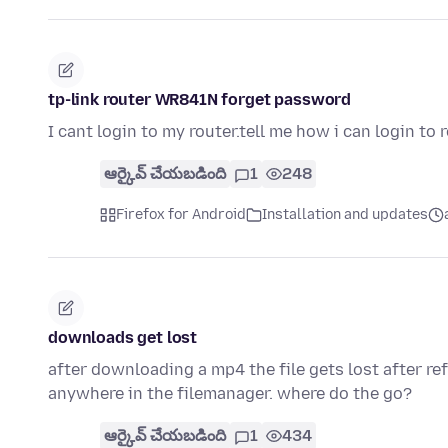
tp-link router WR841N forget password
I cant login to my router.tell me how i can login t
ఆర్కైవ్ చేయబడింది
1
248
Firefox for Android
Installation and updates
downloads get lost
after downloading a mp4 the file gets lost after r
anywhere in the filemanager. where do the go?
ఆర్కైవ్ చేయబడింది
1
434