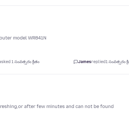
o router model WR841N
asked 1 సంవత్సరం క్రితం
James
replied
1 సంవత్సరం క్ర
efreshing,or after few minutes and can not be found