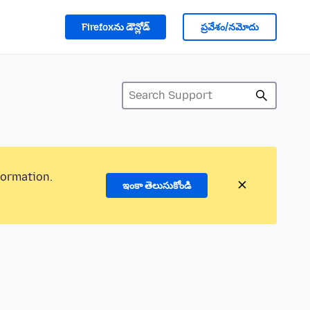
Firefoxను డౌన్లోడ్
ప్రవేశం/నమోదు
formation.
ఇంకా తెలుసుకోండి