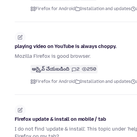
Firefox for Android
Installation and updates
playing video on YouTube is always choppy.
Mozilla Firefox is good browser.
ఆర్కైవ్ చేయబడింది
2
250
Firefox for Android
Installation and updates
Firefox update & install on mobile / tab
I do not find 'update & install'. This topic under 'h
Firefox on my tab?