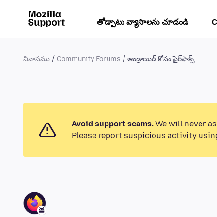
తోడ్పాటు వ్యాసాలను చూడండి
C
నివాసము
Community Forums
ఆండ్రాయిడ్ కోసం ఫైర్‌ఫాక్స్
Avoid support scams.
We will never as
Please report suspicious activity usin