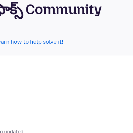
్‌ఫాక్స్ Community
arn how to help solve it!
ng updated