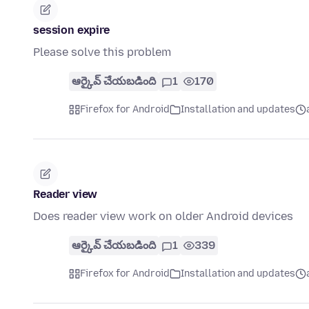
session expire
Please solve this problem
ఆర్కైవ్ చేయబడింది
1
170
Firefox for Android
Installation and updates
Reader view
Does reader view work on older Android devices
ఆర్కైవ్ చేయబడింది
1
339
Firefox for Android
Installation and updates