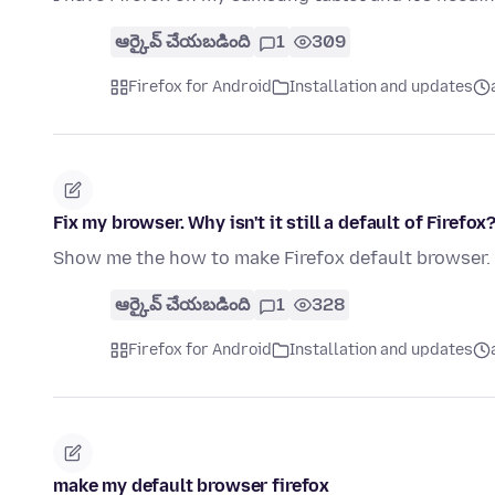
ఆర్కైవ్ చేయబడింది
1
309
Firefox for Android
Installation and updates
Fix my browser. Why isn't it still a default of Firefox
Show me the how to make Firefox default browser.
ఆర్కైవ్ చేయబడింది
1
328
Firefox for Android
Installation and updates
make my default browser firefox