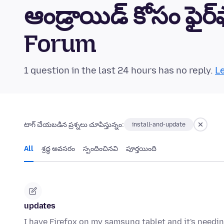
ఆండ్రాయిడ్ కోసం ఫైర
Forum
1 question in the last 24 hours has no reply.
Le
టాగ్ చేయబడిన ప్రశ్నలు చూపిస్తున్నం:
install-and-update
All
శ్రద్ధ అవసరం
స్పందించినవి
పూర్తయింది
updates
I have Firefox on my samsung tablet and it's needi