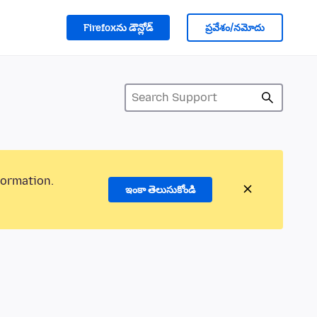
Firefoxను డౌన్లోడ్
ప్రవేశం/నమోదు
formation.
ఇంకా తెలుసుకోండి