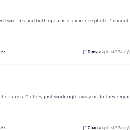
ed two files and both open as a game. see photo. I cannot
రితం
Denys
replied
2 నెలల క్ర
d
of sources. Do they just work right away or do they requi
రితం
Chaos
replied
2 నెలల క్ర