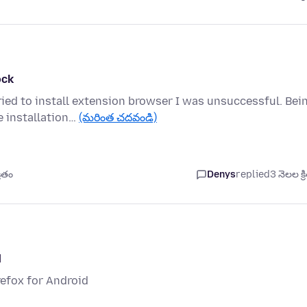
ock
ied to install extension browser I was unsuccessful. Bei
e installation…
(మరింత చదవండి)
రితం
Denys
replied
3 నెలల క్ర
d
irefox for Android