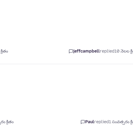
్రితం
jeffcampbell
replied
10 నెలల క్ర
ం క్రితం
Paul
replied
1 సంవత్సరం క్ర