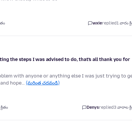
ితం
wxie
replied
1 వారం క్
ng the steps I was advised to do, that's all thank you for
roblem with anyone or anything else I was just trying to g
s and hope…
(మరింత చదవండి)
్రితం
Denys
replied
3 వారాల క్ర