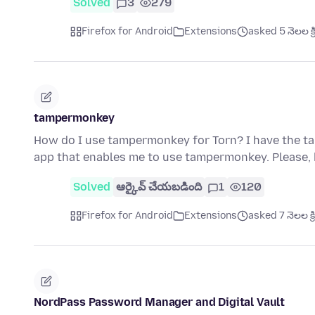
Solved
3
279
Firefox for Android
Extensions
asked 5 నెలల క్
tampermonkey
How do I use tampermonkey for Torn? I have the ta
app that enables me to use tampermonkey. Please, 
Solved
ఆర్కైవ్ చేయబడింది
1
120
Firefox for Android
Extensions
asked 7 నెలల క్
NordPass Password Manager and Digital Vault