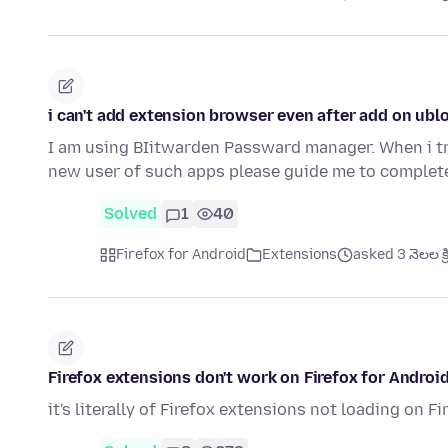
i can't add extension browser even after add on ubl
I am using BIitwarden Passward manager. When i tr
new user of such apps please guide me to complet
Solved
1
40
Firefox for Android
Extensions
asked 3 నెలల క్
Firefox extensions don't work on Firefox for Androi
it's literally of Firefox extensions not loading on F