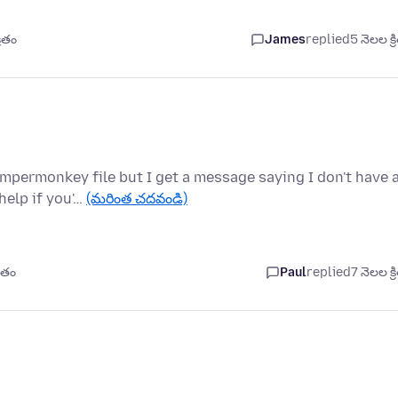
రితం
James
replied
5 నెలల క్ర
mpermonkey file but I get a message saying I don't have 
help if you'…
(మరింత చదవండి)
రితం
Paul
replied
7 నెలల క్