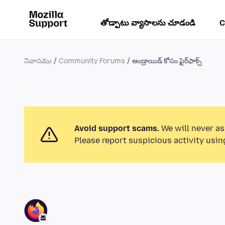
తోడ్పాటు వ్యాసాలను చూడండి
C
నివాసము
Community Forums
ఆండ్రాయిడ్ కోసం ఫైర్‌ఫాక్స్
Avoid support scams.
We will never as
Please report suspicious activity usin