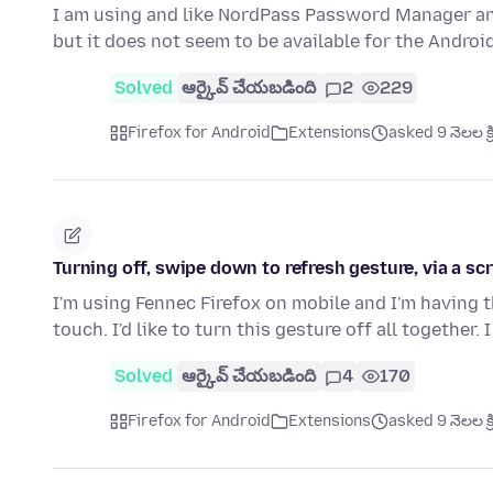
I am using and like NordPass Password Manager and
but it does not seem to be available for the Androi
Solved
ఆర్కైవ్ చేయబడింది
2
229
Firefox for Android
Extensions
asked 9 నెలల క్
Turning off, swipe down to refresh gesture, via a scr
I'm using Fennec Firefox on mobile and I'm having 
touch. I'd like to turn this gesture off all together. 
Solved
ఆర్కైవ్ చేయబడింది
4
170
Firefox for Android
Extensions
asked 9 నెలల క్