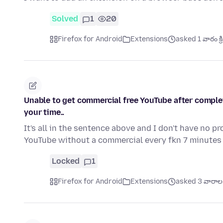
Solved
1
20
Firefox for Android
Extensions
asked 1 వారం క్ర
Unable to get commercial free YouTube after completi
your time..
It's all in the sentence above and I don't have no p
YouTube without a commercial every fkn 7 minute
Locked
1
Firefox for Android
Extensions
asked 3 వారాల క