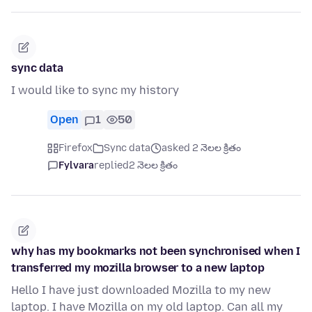
sync data
I would like to sync my history
Open
1
50
Firefox
Sync data
asked 2 నెలల క్రితం
Fylvara
replied
2 నెలల క్రితం
why has my bookmarks not been synchronised when I
transferred my mozilla browser to a new laptop
Hello I have just downloaded Mozilla to my new
laptop. I have Mozilla on my old laptop. Can all my