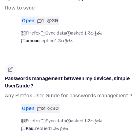
How to sync
Open
1
30
Firefox
Sync data
asked 1 నెల క్రితం
amoun
replied
1 నెల క్రితం
Passwords management between my devices, simple
UserGuide ?
Any Firefox User Guide for passwords management ?
Open
2
30
Firefox
Sync data
asked 1 నెల క్రితం
Paul
replied
1 నెల క్రితం