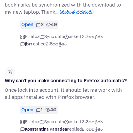
bookmarks be synchronized with the download to
my new laptop. Thank…
(మరింత చదవండి)
Open
2
40
Firefox
Sync data
asked 2 నెలల క్రితం
jbr
replied
2 నెలల క్రితం
Why can't you make connecting to Firefox automatic?
Once lock into account, it should let me work with
all apps installed with Firefox browser.
Open
1
40
Firefox
Sync data
asked 3 నెలల క్రితం
Konstantina Papadea
replied
2 నెలల క్రితం