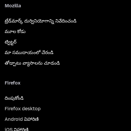
Mozilla
ట్రేడ్‌మార్క్ దుర్వినియోగాన్ని నివేదించండి
మూల కోడు
ట్విట్టర్
మా సముదాయంలో చేరండి
తోడ్పాటు వ్యాసాలను చూడండి
Firefox
దింపుకోండి
Firefox desktop
Android విహారిణి
iOS విహారిణి