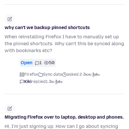
why can't we backup pinned shortcuts
When reinstalling Firefox I have to manually set up
the pinned shortcuts. Why can't this be synced along
with bookmarks etc?
Open
1
50
Firefox
Sync data
asked 2 నెలల క్రితం
Kiki
replied
1 నెల క్రితం
Migrating Firefox over to laptop, desktop and phones.
Hi, I'm just signing up. How can I go about syncing