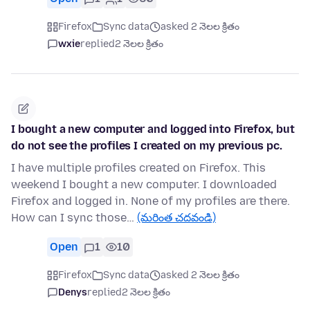
Firefox
Sync data
asked 2 నెలల క్రితం
wxie
replied
2 నెలల క్రితం
I bought a new computer and logged into Firefox, but
do not see the profiles I created on my previous pc.
I have multiple profiles created on Firefox. This
weekend I bought a new computer. I downloaded
Firefox and logged in. None of my profiles are there.
How can I sync those…
(మరింత చదవండి)
Open
1
10
Firefox
Sync data
asked 2 నెలల క్రితం
Denys
replied
2 నెలల క్రితం