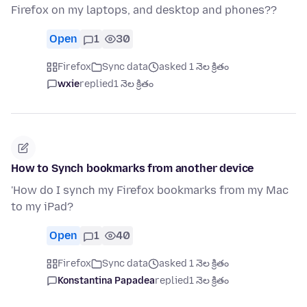
Firefox on my laptops, and desktop and phones??
Open
1
30
Firefox
Sync data
asked 1 నెల క్రితం
wxie
replied
1 నెల క్రితం
How to Synch bookmarks from another device
'How do I synch my Firefox bookmarks from my Mac
to my iPad?
Open
1
40
Firefox
Sync data
asked 1 నెల క్రితం
Konstantina Papadea
replied
1 నెల క్రితం