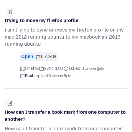
trying to move my firefox profile
i am trying to sync or move my firefox profile on my
mac 2012 running ubuntu to my macbook air 2013
running ubuntu
Open
1
40
Firefox
Sync data
asked 3 వారాల క్రితం
Paul
replied
3 వారాల క్రితం
How can I transfer a book mark from one computer to
another?
How can I transfer a book mark from one computer