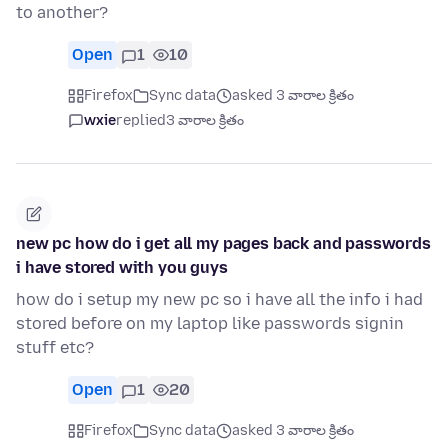
to another?
Open
1
10
Firefox
Sync data
asked 3 వారాల క్రితం
wxie
replied
3 వారాల క్రితం
new pc how do i get all my pages back and passwords
i have stored with you guys
how do i setup my new pc so i have all the info i had
stored before on my laptop like passwords signin
stuff etc?
Open
1
20
Firefox
Sync data
asked 3 వారాల క్రితం