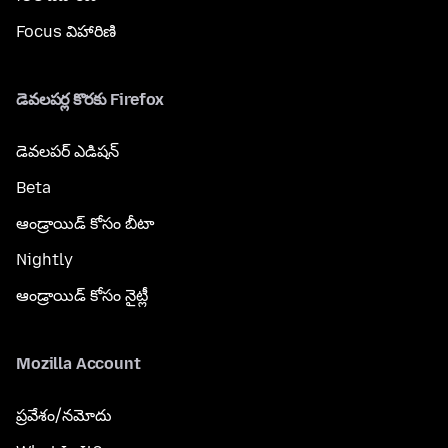
Focus విహారిణి
డెవలపర్ల కొరకు Firefox
డెవలపర్ ఎడిషన్
Beta
ఆండ్రాయిడ్ కోసం బీటా
Nightly
ఆండ్రాయిడ్ కోసం నైట్లీ
Mozilla Account
ప్రవేశం/నమోదు