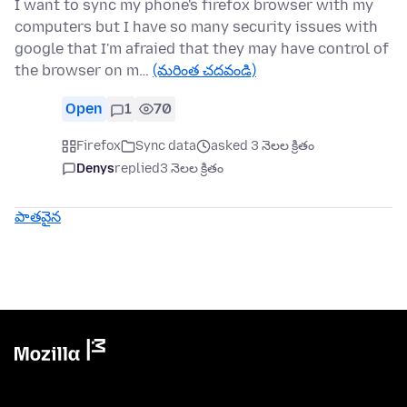
I want to sync my phone's firefox browser with my
computers but I have so many security issues with
google that I'm afraied that they may have control of
the browser on m…
(మరింత చదవండి)
Open
1
70
Firefox
Sync data
asked 3 నెలల క్రితం
Denys
replied
3 నెలల క్రితం
పాతవైన