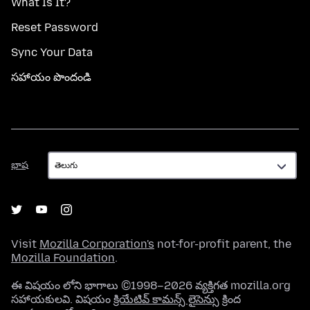
What Is It?
Reset Password
Sync Your Data
సహాయం పొందండి
భాష
భాష
Visit
Mozilla Corporation's
not-for-profit parent, the
Mozilla Foundation
.
ఈ విషయం లోని భాగాలు ©1998–2026 వ్యక్తిగత mozilla.org
సహాయకులవి. విషయం
క్రియేటివ్ కామన్స్ లైసెన్సు
క్రింద