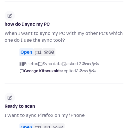
how do I sync my PC
When I want to sync my PC with my other PC's which
one do I use the sync tool?
Open
1
60
Firefox
Sync data
asked 2 నెలల క్రితం
George Kitsoukakis
replied
2 నెలల క్రితం
Ready to scan
I want to sync Firefox on my iPhone
Open
1
1
50