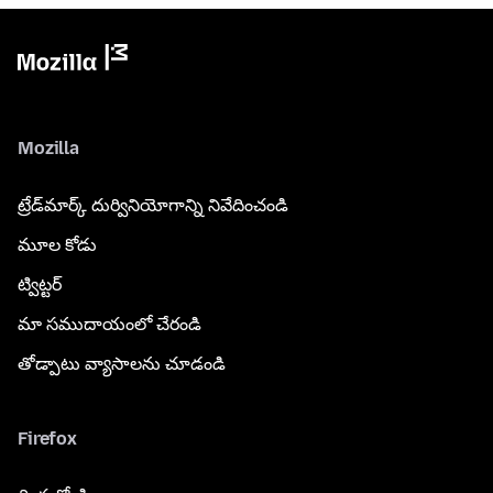
Mozilla
ట్రేడ్‌మార్క్ దుర్వినియోగాన్ని నివేదించండి
మూల కోడు
ట్విట్టర్
మా సముదాయంలో చేరండి
తోడ్పాటు వ్యాసాలను చూడండి
Firefox