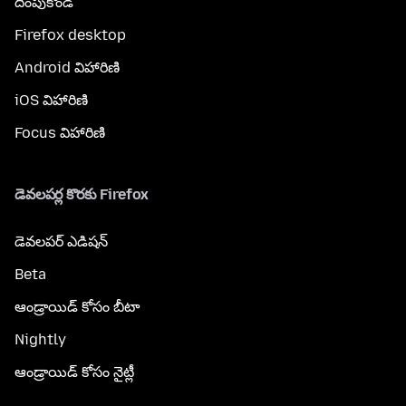
దింపుకోండి
Firefox desktop
Android విహారిణి
iOS విహారిణి
Focus విహారిణి
డెవలపర్ల కొరకు Firefox
డెవలపర్ ఎడిషన్
Beta
ఆండ్రాయిడ్ కోసం బీటా
Nightly
ఆండ్రాయిడ్ కోసం నైట్లీ