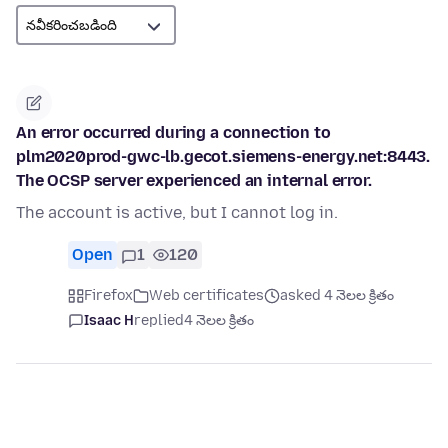
An error occurred during a connection to
plm2020prod-gwc-lb.gecot.siemens-energy.net:8443.
The OCSP server experienced an internal error.
The account is active, but I cannot log in.
Open
1
120
Firefox
Web certificates
asked 4 నెలల క్రితం
Isaac H
replied
4 నెలల క్రితం