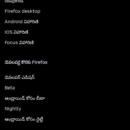
దింపుకోండి
Firefox desktop
Android విహారిణి
iOS విహారిణి
Focus విహారిణి
డెవలపర్ల కొరకు Firefox
డెవలపర్ ఎడిషన్
Beta
ఆండ్రాయిడ్ కోసం బీటా
Nightly
ఆండ్రాయిడ్ కోసం నైట్లీ