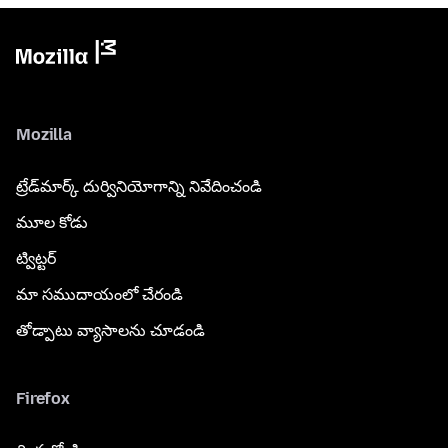
Mozilla
ట్రేడ్‌మార్క్ దుర్వినియోగాన్ని నివేదించండి
మూల కోడు
ట్విట్టర్
మా సముదాయంలో చేరండి
తోడ్పాటు వ్యాసాలను చూడండి
Firefox