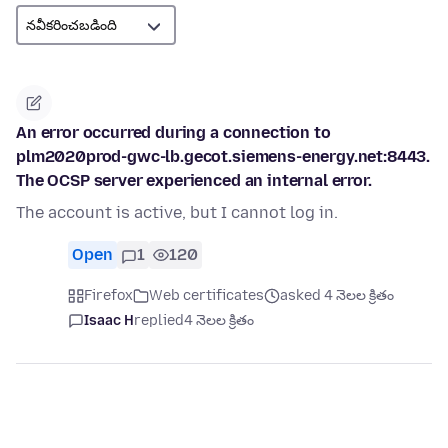
An error occurred during a connection to
plm2020prod-gwc-lb.gecot.siemens-energy.net:8443.
The OCSP server experienced an internal error.
The account is active, but I cannot log in.
Open
1
120
Firefox
Web certificates
asked 4 నెలల క్రితం
Isaac H
replied
4 నెలల క్రితం