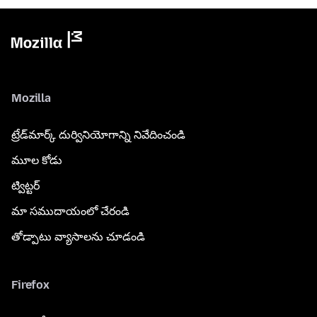
Mozilla
ట్రేడ్‌మార్క్ దుర్వినియోగాన్ని నివేదించండి
మూల కోడు
ట్విట్టర్
మా సముదాయంలో చేరండి
తోడ్పాటు వ్యాసాలను చూడండి
Firefox