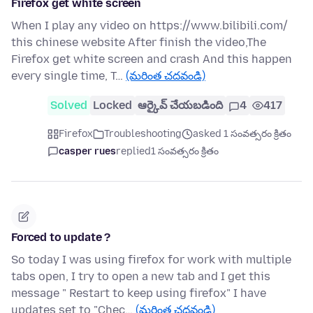
Firefox get white screen
When I play any video on https://www.bilibili.com/
this chinese website After finish the video,The
Firefox get white screen and crash And this happen
every single time, T…
(మరింత చదవండి)
Solved
Locked
ఆర్కైవ్ చేయబడింది
4
417
Firefox
Troubleshooting
asked 1 సంవత్సరం క్రితం
casper rues
replied
1 సంవత్సరం క్రితం
Forced to update ?
So today I was using firefox for work with multiple
tabs open, I try to open a new tab and I get this
message " Restart to keep using firefox" I have
updates set to "Chec…
(మరింత చదవండి)