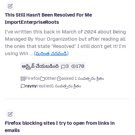
This Still Hasn't Been Resolved For Me
ImportEnterpriseRoots
I've written this back in March of 2024 about Being
Managed By Your Organization but after reading all
the ones that state "Resolved" I still don't get it! I'm
using Win …
(మరింత చదవండి)
ఆర్కైవ్ చేయబడింది
3
170
Firefox
Other
asked 1 సంవత్సరం క్రితం
rayny
replied
1 సంవత్సరం క్రితం
Firefox blocking sites I try to open from links in
emails