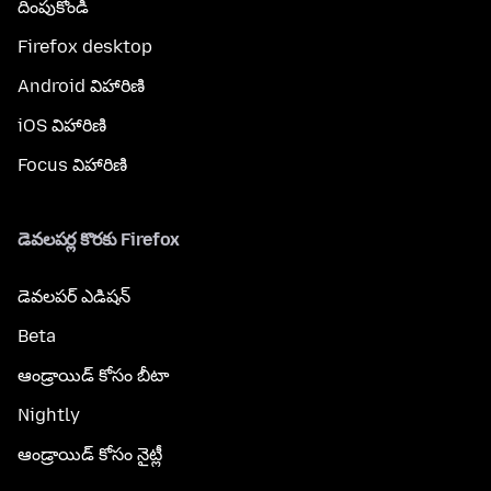
దింపుకోండి
Firefox desktop
Android విహారిణి
iOS విహారిణి
Focus విహారిణి
డెవలపర్ల కొరకు Firefox
డెవలపర్ ఎడిషన్
Beta
ఆండ్రాయిడ్ కోసం బీటా
Nightly
ఆండ్రాయిడ్ కోసం నైట్లీ