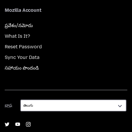
Mozilla Account
ప్రవేశం/నమోదు
What Is It?
Reset Password
Sync Your Data
సహాయం పొందండి
భాష
భాష