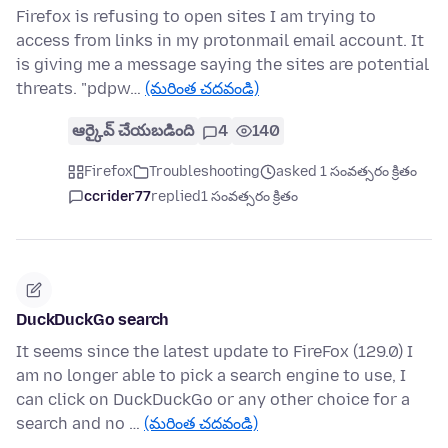
Firefox is refusing to open sites I am trying to
access from links in my protonmail email account. It
is giving me a message saying the sites are potential
threats. "pdpw…
(మరింత చదవండి)
ఆర్కైవ్ చేయబడింది
4
140
Firefox
Troubleshooting
asked 1 సంవత్సరం క్రితం
ccrider77
replied
1 సంవత్సరం క్రితం
DuckDuckGo search
It seems since the latest update to FireFox (129.0) I
am no longer able to pick a search engine to use, I
can click on DuckDuckGo or any other choice for a
search and no …
(మరింత చదవండి)