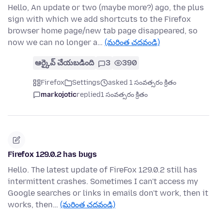
Hello, An update or two (maybe more?) ago, the plus
sign with which we add shortcuts to the Firefox
browser home page/new tab page disappeared, so
now we can no longer a…
(మరింత చదవండి)
ఆర్కైవ్ చేయబడింది
3
390
Firefox
Settings
asked 1 సంవత్సరం క్రితం
markojotic
replied
1 సంవత్సరం క్రితం
Firefox 129.0.2 has bugs
Hello. The latest update of FireFox 129.0.2 still has
intermittent crashes. Sometimes I can't access my
Google searches or links in emails don't work, then it
works, then…
(మరింత చదవండి)