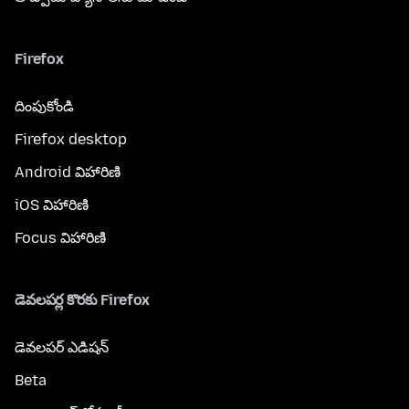
Firefox
దింపుకోండి
Firefox desktop
Android విహారిణి
iOS విహారిణి
Focus విహారిణి
డెవలపర్ల కొరకు Firefox
డెవలపర్ ఎడిషన్
Beta