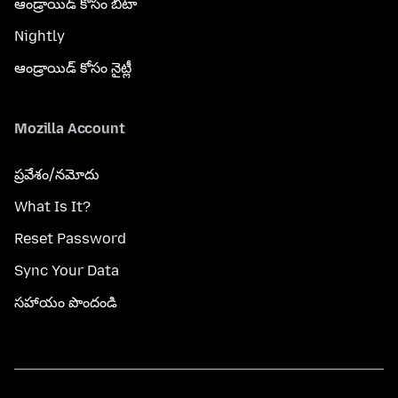
ఆండ్రాయిడ్ కోసం బీటా
Nightly
ఆండ్రాయిడ్ కోసం నైట్లీ
Mozilla Account
ప్రవేశం/నమోదు
What Is It?
Reset Password
Sync Your Data
సహాయం పొందండి