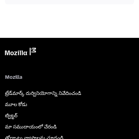
Mozilla
ట్రేడ్‌మార్క్ దుర్వినియోగాన్ని నివేదించండి
మూల కోడు
ట్విట్టర్
మా సముదాయంలో చేరండి
తోడ్పాటు వ్యాసాలను చూడండి