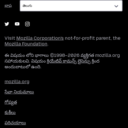
భాష
భాష
Visit
Mozilla Corporation's
not-for-profit parent, the
Mozilla Foundation
.
ఈ విషయం లోని భాగాలు ©1998–2026 వ్యక్తిగత mozilla.org
సహాయకులవి. విషయం
క్రియేటివ్ కామన్స్ లైసెన్సు
క్రింద
అందుబాటులో ఉంది.
mozilla.org
సేవా నియమాలు
గోప్యత
కుకీలు
పరిచయాలు