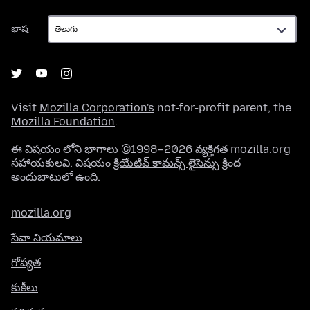
భాష
భాష
Visit
Mozilla Corporation's
not-for-profit parent, the
Mozilla Foundation
.
ఈ విషయం లోని భాగాలు ©1998–2026 వ్యక్తిగత mozilla.org
సహాయకులవి. విషయం
క్రియేటివ్ కామన్స్ లైసెన్సు
క్రింద
అందుబాటులో ఉంది.
mozilla.org
సేవా నియమాలు
గోప్యత
కుకీలు