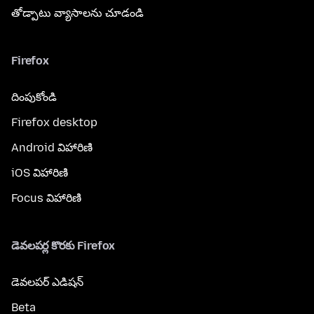
తోడ్పాటు వ్యాసాలను చూడండి
Firefox
దింపుకోండి
Firefox desktop
Android విహారిణి
iOS విహారిణి
Focus విహారిణి
డెవలపర్ల కొరకు Firefox
డెవలపర్ ఎడిషన్
Beta