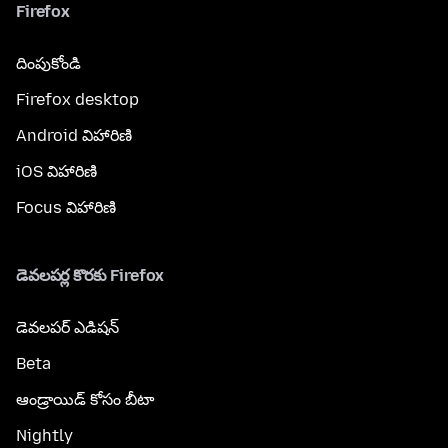
Firefox
దింపుకోండి
Firefox desktop
Android విహారిణి
iOS విహారిణి
Focus విహారిణి
డెవలపర్ల కొరకు Firefox
డెవలపర్ ఎడిషన్
Beta
ఆండ్రాయిడ్ కోసం బీటా
Nightly