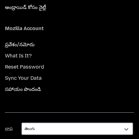
ఆండ్రాయిడ్ కోసం నైట్లీ
Mozilla Account
ప్రవేశం/నమోదు
What Is It?
Reset Password
Sync Your Data
సహాయం పొందండి
భాష
భాష