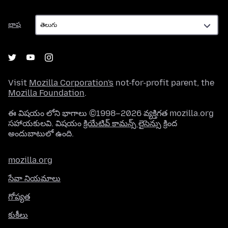
భాష
భాష
Visit
Mozilla Corporation's
not-for-profit parent, the
Mozilla Foundation
.
ఈ విషయం లోని భాగాలు ©1998–2026 వ్యక్తిగత mozilla.org
సహాయకులవి. విషయం
క్రియేటివ్ కామన్స్ లైసెన్సు
క్రింద
అందుబాటులో ఉంది.
mozilla.org
సేవా నియమాలు
గోప్యత
కుకీలు