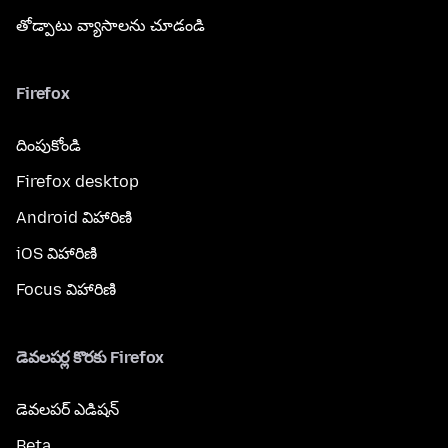
తోడ్పాటు వ్యాసాలను చూడండి
Firefox
దింపుకోండి
Firefox desktop
Android విహారిణి
iOS విహారిణి
Focus విహారిణి
డెవలపర్ల కొరకు Firefox
డెవలపర్ ఎడిషన్
Beta