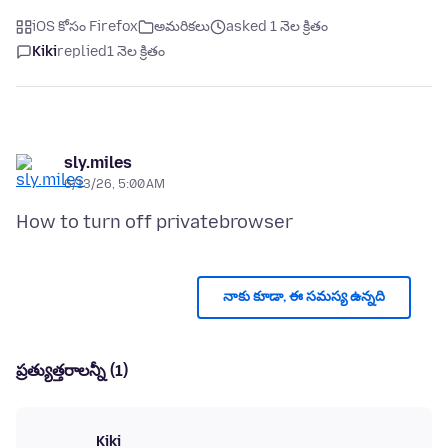
iOS కోసం Firefox
అమరికలు
asked 1 నెల క్రితం
Kiki
replied
1 నెల క్రితం
sly.miles
6/13/26, 5:00 AM
నాకు కూడా, ఈ సమస్య ఉన్నది
ప్రత్యుత్తరాలన్నీ (1)
Kiki