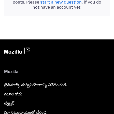
posts. Please
start a new question
, if you do
not have an account yet.
Mozilla
ట్రేడ్‌మార్క్ దుర్వినియోగాన్ని నివేదించండి
మూల కోడు
ట్విట్టర్
మా సముదాయంలో చేరండి