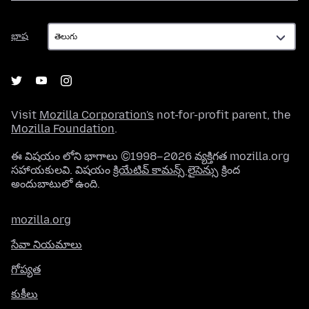
భాష
భాష
Visit
Mozilla Corporation's
not-for-profit parent, the
Mozilla Foundation
.
ఈ విషయం లోని భాగాలు ©1998–2026 వ్యక్తిగత mozilla.org
సహాయకులవి. విషయం
క్రియేటివ్ కామన్స్ లైసెన్సు
క్రింద
అందుబాటులో ఉంది.
mozilla.org
సేవా నియమాలు
గోప్యత
కుకీలు