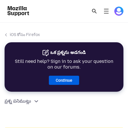
iOS కోసం Firefox
ఒక ప్రశ్నను అడగండి
Still need help? Sign in to ask your question
on our forums.
Continue
ప్రశ్న పనిముట్లు