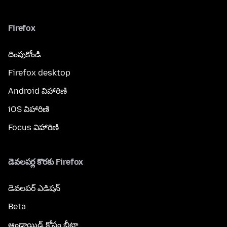
Firefox
దింపుకోండి
Firefox desktop
Android విహారిణి
iOS విహారిణి
Focus విహారిణి
డెవలపర్ల కొరకు Firefox
డెవలపర్ ఎడిషన్
Beta
ఆండ్రాయిడ్ కోసం బీటా