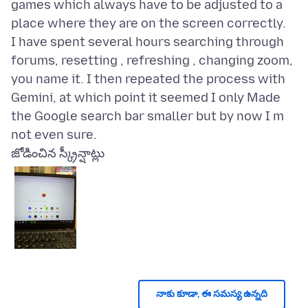
games which always have to be adjusted to a
place where they are on the screen correctly.
I have spent several hours searching through
forums, resetting , refreshing , changing zoom,
you name it. I then repeated the process with
Gemini, at which point it seemed I only Made
the Google search bar smaller but by now I m
జోడించిన స్క్రీన్షాట్లు
నాకు కూడా, ఈ సమస్య ఉన్నది