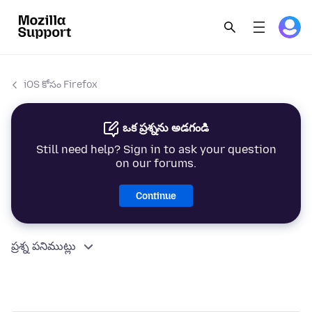
iOS కోసం Firefox
ఒక ప్రశ్నను అడగండి
Still need help? Sign in to ask your question
on our forums.
Continue
ప్రశ్న పనిముట్లు