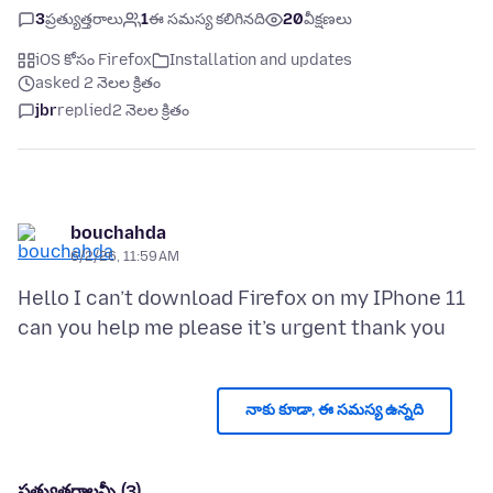
3
ప్రత్యుత్తరాలు
1
ఈ సమస్య కలిగినది
20
వీక్షణలు
iOS కోసం Firefox
Installation and updates
asked 2 నెలల క్రితం
jbr
replied
2 నెలల క్రితం
bouchahda
6/2/26, 11:59 AM
Hello I can’t download Firefox on my IPhone 11
నాకు కూడా, ఈ సమస్య ఉన్నది
ప్రత్యుత్తరాలన్నీ (3)