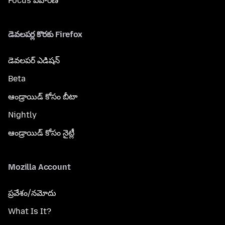
Focus విహారిణి
డెవలపర్ల కొరకు Firefox
డెవలపర్ ఎడిషన్
Beta
ఆండ్రాయిడ్ కోసం బీటా
Nightly
ఆండ్రాయిడ్ కోసం నైట్లీ
Mozilla Account
ప్రవేశం/నమోదు
What Is It?