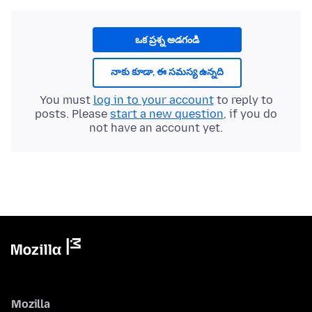
ఒక ప్రశ్న అడగండి
నాకు కూడా, ఈ సమస్య ఉన్నది
You must
log in to your account
to reply to
posts. Please
start a new question
, if you do
not have an account yet.
Mozilla