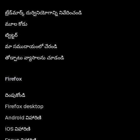
ట్రేడ్‌మార్క్ దుర్వినియోగాన్ని నివేదించండి
మూల కోడు
ట్విట్టర్
మా సముదాయంలో చేరండి
తోడ్పాటు వ్యాసాలను చూడండి
Firefox
దింపుకోండి
Firefox desktop
Android విహారిణి
iOS విహారిణి