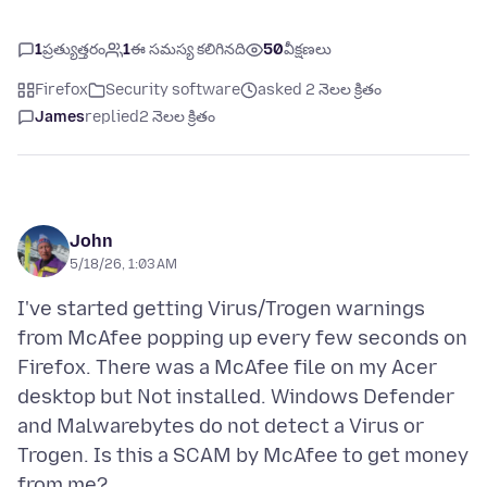
1
ప్రత్యుత్తరం
1
ఈ సమస్య కలిగినది
50
వీక్షణలు
Firefox
Security software
asked 2 నెలల క్రితం
James
replied
2 నెలల క్రితం
John
5/18/26, 1:03 AM
I've started getting Virus/Trogen warnings
from McAfee popping up every few seconds on
Firefox. There was a McAfee file on my Acer
desktop but Not installed. Windows Defender
and Malwarebytes do not detect a Virus or
Trogen. Is this a SCAM by McAfee to get money
from me?