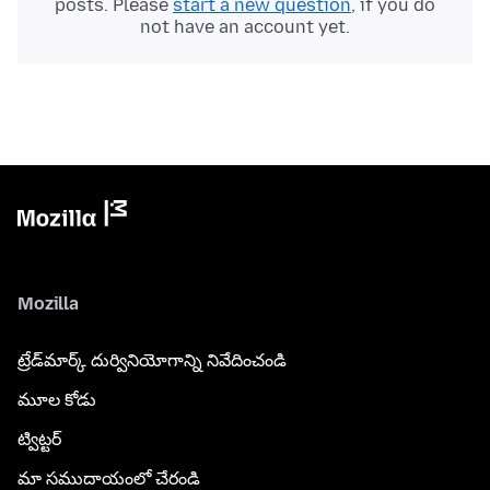
posts. Please
start a new question
, if you do
not have an account yet.
Mozilla
ట్రేడ్‌మార్క్ దుర్వినియోగాన్ని నివేదించండి
మూల కోడు
ట్విట్టర్
మా సముదాయంలో చేరండి