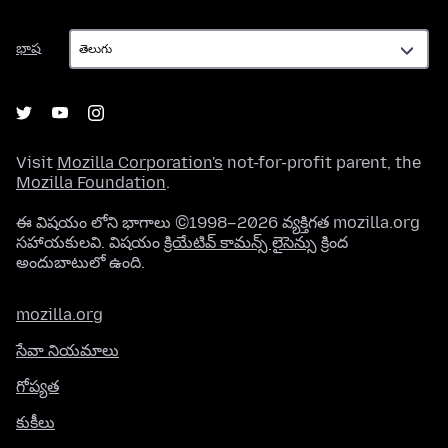
భాష
భాష
Visit
Mozilla Corporation's
not-for-profit parent, the
Mozilla Foundation
.
ఈ విషయం లోని భాగాలు ©1998–2026 వ్యక్తిగత mozilla.org
సహాయకులవి. విషయం
క్రియేటివ్ కామన్స్ లైసెన్సు
క్రింద
అందుబాటులో ఉంది.
mozilla.org
సేవా నియమాలు
గోప్యత
కుకీలు