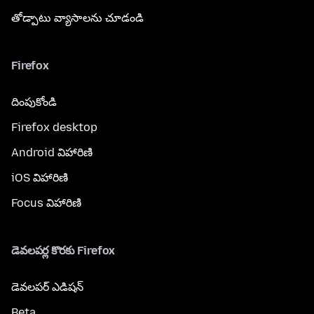
తోడ్పాటు వ్యాసాలను చూడండి
Firefox
దింపుకోండి
Firefox desktop
Android విహారిణి
iOS విహారిణి
Focus విహారిణి
డెవలపర్ల కొరకు Firefox
డెవలపర్ ఎడిషన్
Beta