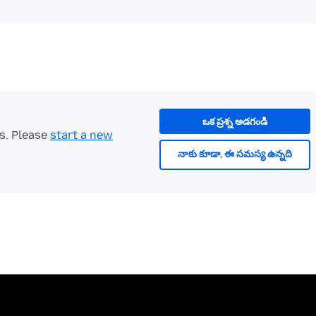
ఒక ప్రశ్న అడగండి
ts. Please
start a new
నాకు కూడా, ఈ సమస్య ఉన్నది