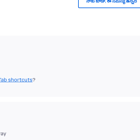
నాకు కూడా, ఈ సమస్య ఉన్నది
Tab shortcuts