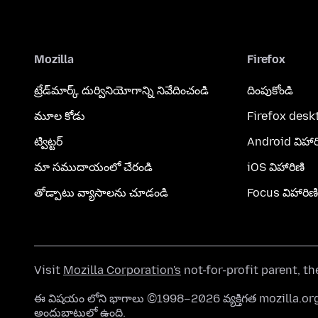
Mozilla
Firefox
ట్రేడ్‌మార్క్ దుర్వినియోగాన్ని నివేదించండి
దింపుకోండి
మూల కోడు
Firefox desk
ట్విట్టర్
Android విహార
మా సముదాయంలో చేరండి
iOS విహారిణి
తోడ్పాటు వ్యాసాలను చూడండి
Focus విహారిణి
Visit
Mozilla Corporation's
not-for-profit parent, t
ఈ విషయం లోని భాగాలు ©1998–2026 వ్యక్తిగత mozilla.
అందుబాటులో ఉంది.