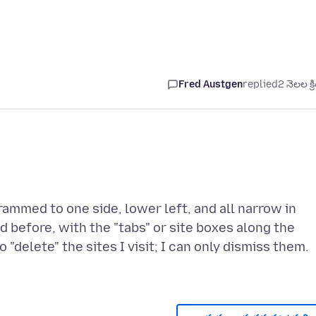
Fred Austgen
replied
2 నెలల క్ర
rammed to one side, lower left, and all narrow in
id before, with the "tabs" or site boxes along the
 "delete" the sites I visit; I can only dismiss them.