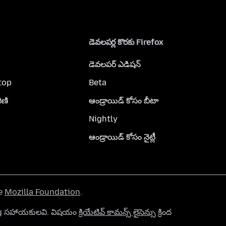
డెవలపర్ల కొరకు Firefox
డెవలపర్ ఎడిషన్
top
Beta
ిణి
ఆండ్రాయిడ్ కోసం బీటా
Nightly
ఆండ్రాయిడ్ కోసం నైట్లీ
he
Mozilla Foundation
.
org సహాయకులవి. విషయం
క్రియేటివ్ కామన్స్ లైసెన్సు
క్రింద