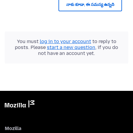
నాకు కూడా, ఈ సమస్య ఉన్నది
You must
log in to your account
to reply to
posts. Please
start a new question
, if you do
not have an account yet.
Mozilla