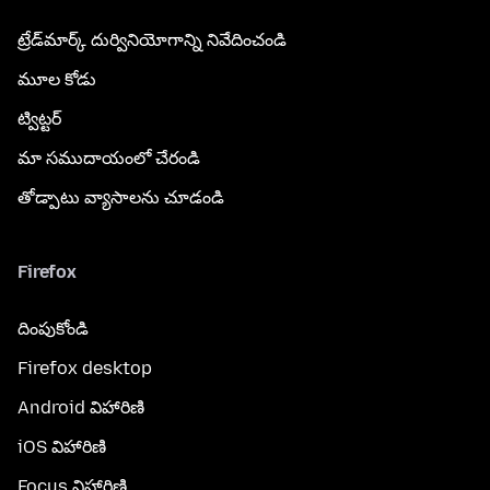
ట్రేడ్‌మార్క్ దుర్వినియోగాన్ని నివేదించండి
మూల కోడు
ట్విట్టర్
మా సముదాయంలో చేరండి
తోడ్పాటు వ్యాసాలను చూడండి
Firefox
దింపుకోండి
Firefox desktop
Android విహారిణి
iOS విహారిణి
Focus విహారిణి