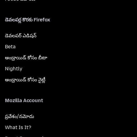
డెవలపర్ల కొరకు Firefox
డెవలపర్ ఎడిషన్
Beta
ఆండ్రాయిడ్ కోసం బీటా
Nightly
ఆండ్రాయిడ్ కోసం నైట్లీ
Mozilla Account
ప్రవేశం/నమోదు
What Is It?