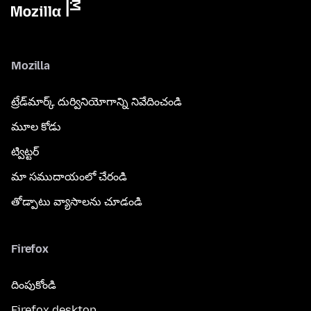
Mozilla
ట్రేడ్‌మార్క్ దుర్వినియోగాన్ని నివేదించండి
మూల కోడు
ట్విట్టర్
మా సముదాయంలో చేరండి
తోడ్పాటు వ్యాసాలను చూడండి
Firefox
దింపుకోండి
Firefox desktop