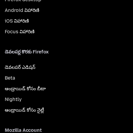
Android విహారిణి
iOS విహారిణి
Focus విహారిణి
డెవలపర్ల కొరకు Firefox
డెవలపర్ ఎడిషన్
Beta
ఆండ్రాయిడ్ కోసం బీటా
Nightly
ఆండ్రాయిడ్ కోసం నైట్లీ
Mozilla Account