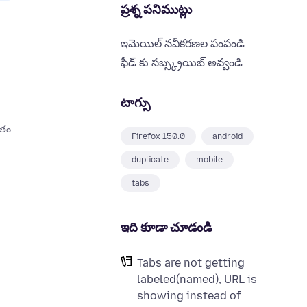
ప్రశ్న పనిముట్లు
ఇమెయిల్ నవీకరణల పంపండి
ఫీడ్ కు సబ్స్క్రయిబ్ అవ్వండి
టాగ్సు
ితం
Firefox 150.0
android
duplicate
mobile
tabs
ఇది కూడా చూడండి
Tabs are not getting
labeled(named), URL is
showing instead of