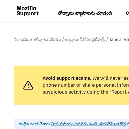
తోడ్పాటు వ్యాసాలను చూడండి
C
నివాసము
తోడ్పాటు వేదికలు
ఆండ్రాయిడ్ కోసం ఫైర్‌ఫాక్స్
Tabs are n
Avoid support scams.
We will never ask
phone number or share personal infor
suspicious activity using the “Report 
ఈ థ్రెడ్ మూసివేశారు.
మీకు సహాయం అవసరం ఉంటే, దయచేసి ఒక కొత్త ప్ర