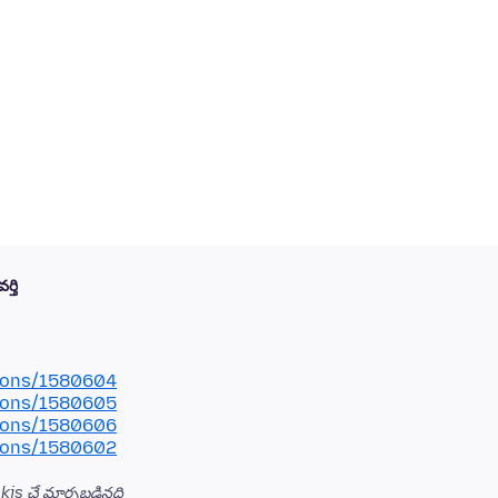
్తి
tions/1580604
tions/1580605
tions/1580606
tions/1580602
is చే మార్చబడినది