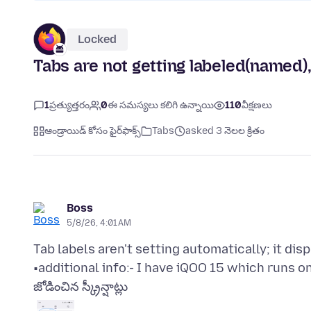
Locked
Tabs are not getting labeled(named)
1
ప్రత్యుత్తరం
0
ఈ సమస్యలు కలిగి ఉన్నాయి
110
వీక్షణలు
ఆండ్రాయిడ్ కోసం ఫైర్‌ఫాక్స్
Tabs
asked 3 నెలల క్రితం
Boss
5/8/26, 4:01 AM
Tab labels aren't setting automatically; it dis
జోడించిన స్క్రీన్షాట్లు