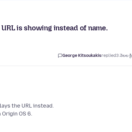
, URL is showing instead of name.
George Kitsoukakis
replied
3 నెలల క్ర
plays the URL instead.