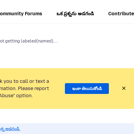
ommunity Forums
ఒక ప్రశ్నను అడగండి
Contribute
ot getting labeled(named),...
 you to call or text a
mation. Please report
ఇంకా తెలుసుకోండి
Abuse” option.
శ్న అడగండి.