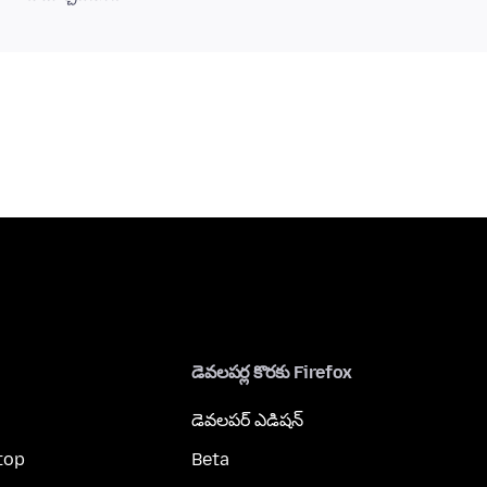
డెవలపర్ల కొరకు Firefox
డెవలపర్ ఎడిషన్
top
Beta