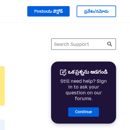
Firefoxను డౌన్లోడ్
ప్రవేశం/నమోదు
ఒక ప్రశ్నను అడగండి
Still need help? Sign
in to ask your
question on our
forums.
Continue