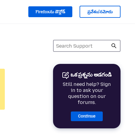
Firefoxను డౌన్లోడ్
ప్రవేశం/నమోదు
ఒక ప్రశ్నను అడగండి
Still need help? Sign
in to ask your
question on our
forums.
Continue