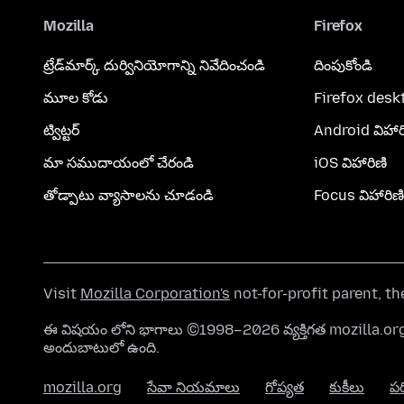
Mozilla
Firefox
ట్రేడ్‌మార్క్ దుర్వినియోగాన్ని నివేదించండి
దింపుకోండి
మూల కోడు
Firefox desk
ట్విట్టర్
Android విహార
మా సముదాయంలో చేరండి
iOS విహారిణి
తోడ్పాటు వ్యాసాలను చూడండి
Focus విహారిణి
Visit
Mozilla Corporation's
not-for-profit parent, t
ఈ విషయం లోని భాగాలు ©1998–2026 వ్యక్తిగత mozilla.
అందుబాటులో ఉంది.
mozilla.org
సేవా నియమాలు
గోప్యత
కుకీలు
ప