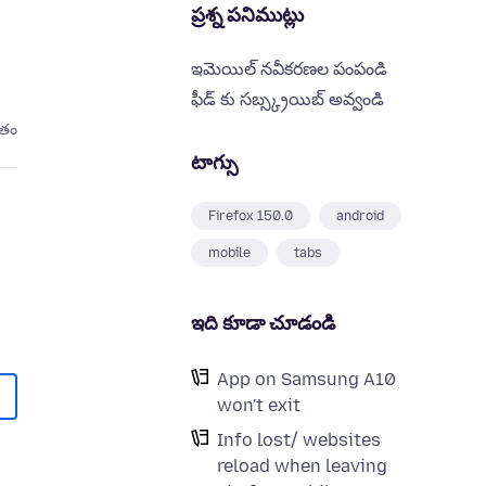
ప్రశ్న పనిముట్లు
ఇమెయిల్ నవీకరణల పంపండి
ఫీడ్ కు సబ్స్క్రయిబ్ అవ్వండి
ితం
టాగ్సు
Firefox 150.0
android
mobile
tabs
ఇది కూడా చూడండి
App on Samsung A10
won't exit
Info lost/ websites
reload when leaving