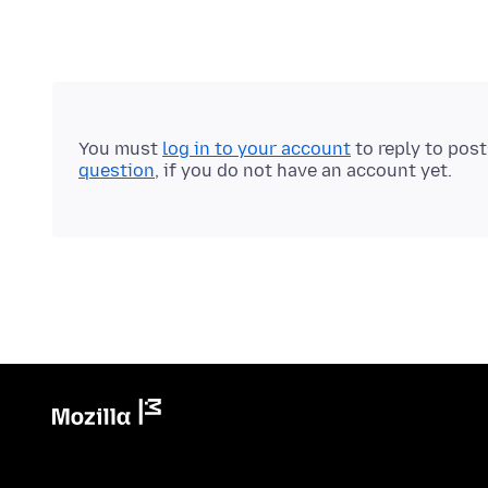
You must
log in to your account
to reply to pos
question
, if you do not have an account yet.