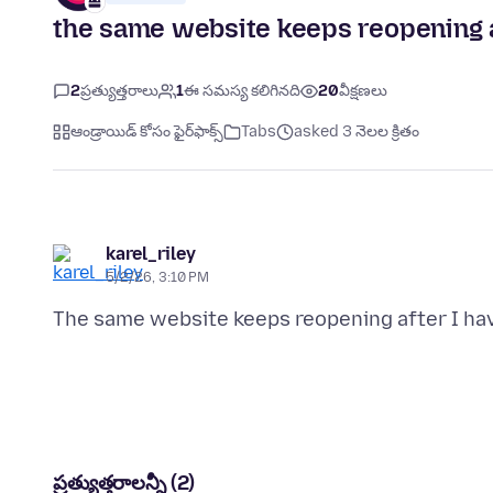
the same website keeps reopening af
2
ప్రత్యుత్తరాలు
1
ఈ సమస్య కలిగినది
20
వీక్షణలు
ఆండ్రాయిడ్ కోసం ఫైర్‌ఫాక్స్
Tabs
asked 3 నెలల క్రితం
karel_riley
5/2/26, 3:10 PM
ప్రత్యుత్తరాలన్నీ (2)