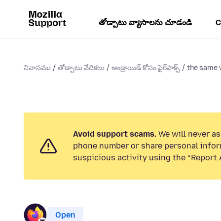
తోడ్పాటు వ్యాసాలను చూడండి
C
నివాసము
తోడ్పాటు వేదికలు
ఆండ్రాయిడ్ కోసం ఫైర్‌ఫాక్స్
the same 
Avoid support scams.
We will never ask
phone number or share personal infor
suspicious activity using the “Report 
Open