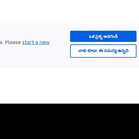
ఒక ప్రశ్న అడగండి
ts. Please
start a new
నాకు కూడా, ఈ సమస్య ఉన్నది