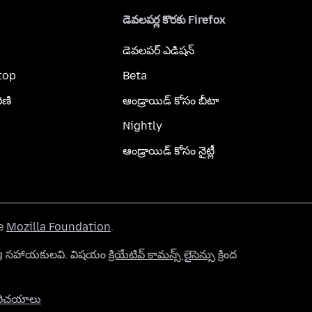
డెవలపర్ల కొరకు Firefox
డెవలపర్ ఎడిషన్
top
Beta
ిణి
ఆండ్రాయిడ్ కోసం బీటా
Nightly
ఆండ్రాయిడ్ కోసం నైట్లీ
he
Mozilla Foundation
.
org సహాయకులవి. విషయం
క్రియేటివ్ కామన్స్ లైసెన్సు
క్రింద
రిచయాలు