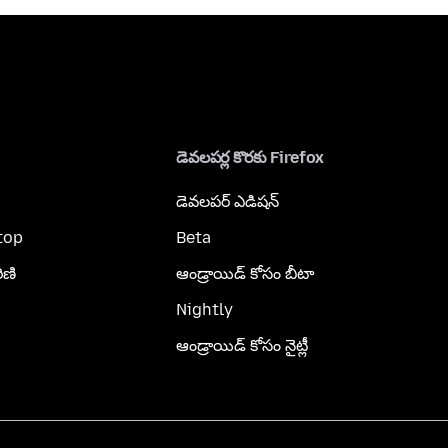
డెవలపర్ల కొరకు Firefox
డెవలపర్ ఎడిషన్
top
Beta
ిణి
ఆండ్రాయిడ్ కోసం బీటా
Nightly
ఆండ్రాయిడ్ కోసం నైట్లీ