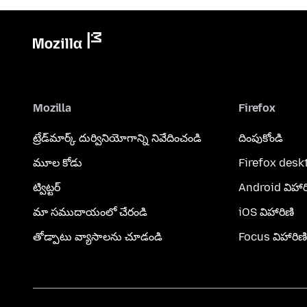
Mozilla
Firefox
ట్రేడ్‌మార్క్ దుర్వినియోగాన్ని నివేదించండి
దింపుకోండి
మూల కోడు
Firefox desk
ట్విట్టర్
Android విహార
మా సముదాయంలో చేరండి
iOS విహారిణి
తోడ్పాటు వ్యాసాలను చూడండి
Focus విహారిణి