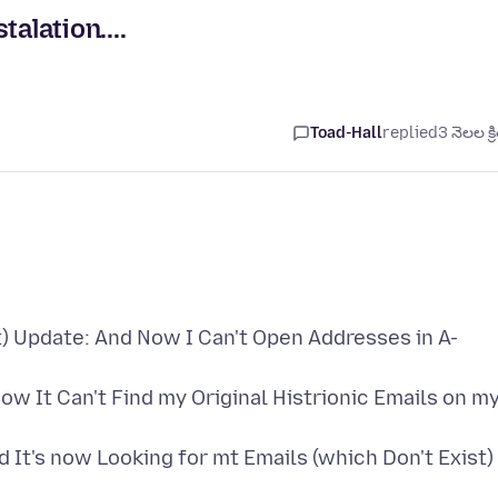
alation....
Toad-Hall
replied
3 నెలల క్ర
t) Update: And Now I Can't Open Addresses in A-
ow It Can't Find my Original Histrionic Emails on m
nd It's now Looking for mt Emails (which Don't Exist)