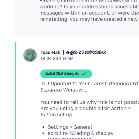
Please share more info? Windows? what 
working? Is your addressbook accessibl
messages within an account, or were they
ఉత్తమ 25 సహాయకులు
Toad-Hall
18-04-26 4:18 AM
ఎంపిక చేసిన పరిష్కారం
re :I Updated to Your Latest Thunderbird
Separate Window....
You need to tell us why this is not possi
Are you using a 'double click' action ?
Settings > General
scroll to 'REading & display'