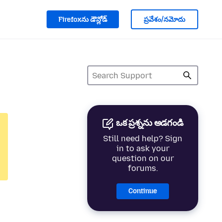
Firefoxను డౌన్లోడ్
ప్రవేశం/నమోదు
ఒక ప్రశ్నను అడగండి
Still need help? Sign
in to ask your
question on our
forums.
Continue