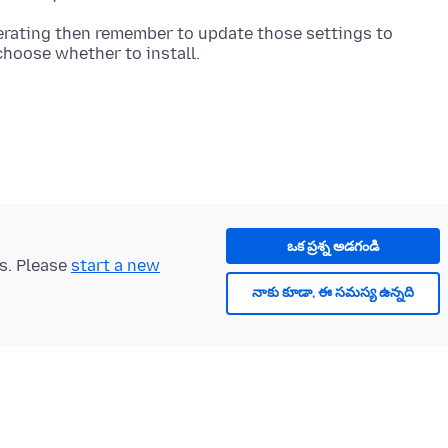
erating then remember to update those settings to
ఒక ప్రశ్న అడగండి
ts. Please
start a new
నాకు కూడా, ఈ సమస్య ఉన్నది