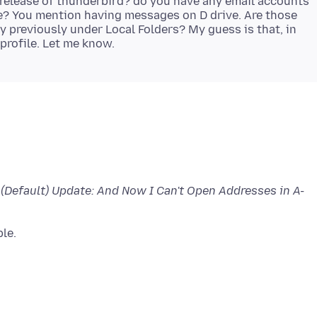
release of thunderbird? do you have any email accounts
e? You mention having messages on D drive. Are those
 previously under Local Folders? My guess is that, in
 (Default) Update: And Now I Can't Open Addresses in A-
ble.