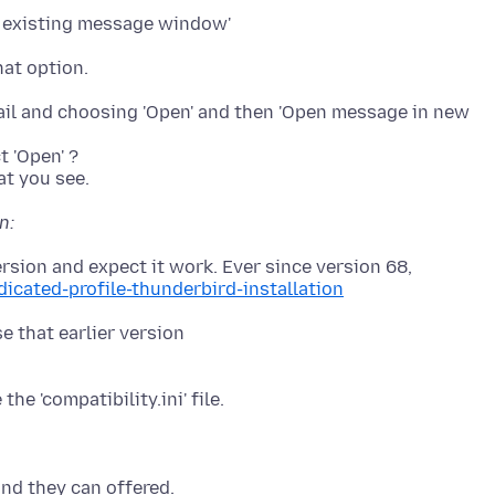
n existing message window'
mail and choosing 'Open' and then 'Open message in new
 'Open' ?
n:
dicated-profile-thunderbird-installation
he 'compatibility.ini' file.