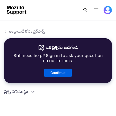
ఆండ్రాయిడ్ కోసం ఫైర్‌ఫాక్స్
ఒక ప్రశ్నను అడగండి
Still need help? Sign in to ask your question
on our forums.
Continue
ప్రశ్న పనిముట్లు