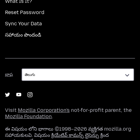
What Is It?
Reset Password
Sync Your Data
సహాయం పొందండి
భాష
భాష
Visit
Mozilla Corporation's
not-for-profit parent, the
Mozilla Foundation
.
ఈ విషయం లోని భాగాలు ©1998–2026 వ్యక్తిగత mozilla.org
సహాయకులవి. విషయం
క్రియేటివ్ కామన్స్ లైసెన్సు
క్రింద