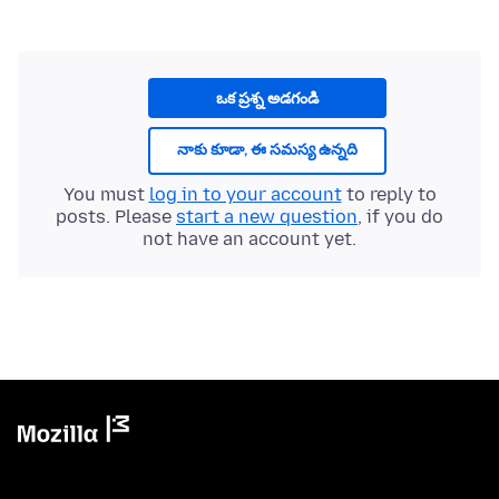
ఒక ప్రశ్న అడగండి
నాకు కూడా, ఈ సమస్య ఉన్నది
You must
log in to your account
to reply to
posts. Please
start a new question
, if you do
not have an account yet.