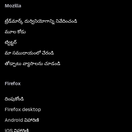
Mozilla
ట్రేడ్‌మార్క్ దుర్వినియోగాన్ని నివేదించండి
మూల కోడు
ట్విట్టర్
మా సముదాయంలో చేరండి
తోడ్పాటు వ్యాసాలను చూడండి
Firefox
దింపుకోండి
Firefox desktop
Android విహారిణి
iOS విహారిణి