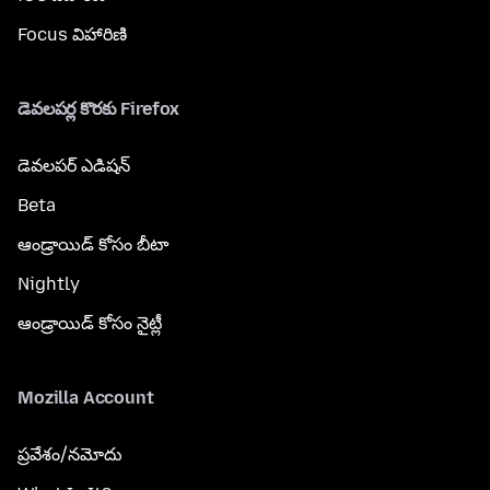
Focus విహారిణి
డెవలపర్ల కొరకు Firefox
డెవలపర్ ఎడిషన్
Beta
ఆండ్రాయిడ్ కోసం బీటా
Nightly
ఆండ్రాయిడ్ కోసం నైట్లీ
Mozilla Account
ప్రవేశం/నమోదు