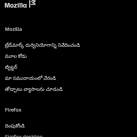
Mozilla
ట్రేడ్‌మార్క్ దుర్వినియోగాన్ని నివేదించండి
మూల కోడు
ట్విట్టర్
మా సముదాయంలో చేరండి
తోడ్పాటు వ్యాసాలను చూడండి
Firefox
దింపుకోండి
Firefox desktop