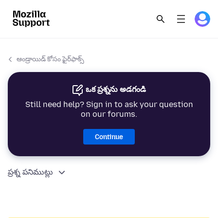
ఆండ్రాయిడ్ కోసం ఫైర్‌ఫాక్స్
ఒక ప్రశ్నను అడగండి
Still need help? Sign in to ask your question
on our forums.
Continue
ప్రశ్న పనిముట్లు