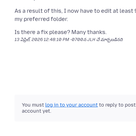
As a result of this, I now have to edit at lea
13 ఏప్రిల్, 2026 12:48:10 PM -0700
న JLH చే మార్చబడినది
You must
log in to your account
to reply to pos
account yet.