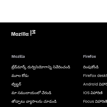
Mozilla
Firefox
ట్రేడ్‌మార్క్ దుర్వినియోగాన్ని నివేదించండి
దింపుకోండి
మూల కోడు
Firefox desk
ట్విట్టర్
Android విహార
మా సముదాయంలో చేరండి
iOS విహారిణి
తోడ్పాటు వ్యాసాలను చూడండి
Focus విహారిణి