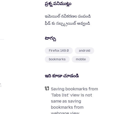
ప్రశ్న పనిముట్లు
ఇమెయిల్ నవీకరణల పంపండి
ఫీడ్ కు సబ్స్క్రయిబ్ అవ్వండి
టాగ్సు
Firefox 149.0
android
bookmarks
mobile
ఇది కూడా చూడండి
.
Saving bookmarks from
;
'Tabs list' view is not
same as saving
bookmarks from
webpage view.