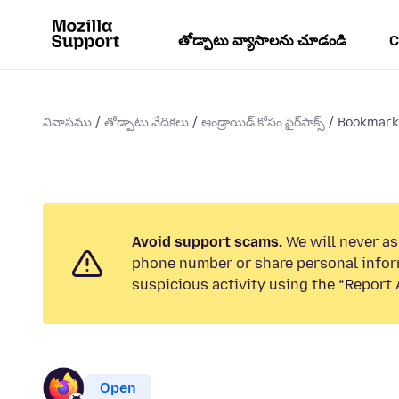
తోడ్పాటు వ్యాసాలను చూడండి
C
నివాసము
తోడ్పాటు వేదికలు
ఆండ్రాయిడ్ కోసం ఫైర్‌ఫాక్స్
Bookmarke
Avoid support scams.
We will never ask
phone number or share personal infor
suspicious activity using the “Report 
Open