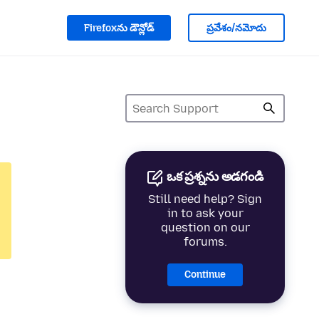
Firefoxను డౌన్లోడ్
ప్రవేశం/నమోదు
ఒక ప్రశ్నను అడగండి
Still need help? Sign
in to ask your
question on our
forums.
Continue