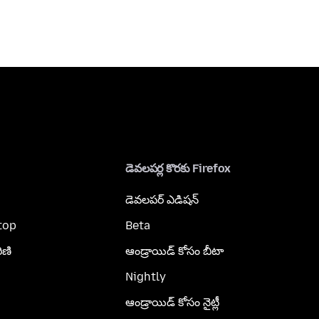
డెవలపర్ల కొరకు Firefox
డెవలపర్ ఎడిషన్
top
Beta
ిణి
ఆండ్రాయిడ్ కోసం బీటా
Nightly
ఆండ్రాయిడ్ కోసం నైట్లీ