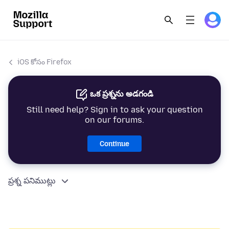
iOS కోసం Firefox
ఒక ప్రశ్నను అడగండి
Still need help? Sign in to ask your question
on our forums.
Continue
ప్రశ్న పనిముట్లు