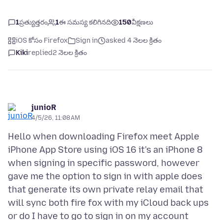
1
ప్రత్యుత్తరం
1
ఈ సమస్య కలిగినది
150
వీక్షణలు
iOS కోసం Firefox
Sign in
asked 4 నెలల క్రితం
Kiki
replied
2 నెలల క్రితం
junioR
4/5/26, 11:08 AM
Hello when downloading Firefox meet Apple
iPhone App Store using iOS 16 it's an iPhone 8
when signing in specific password, however
gave me the option to sign in with apple does
that generate its own private relay email that
will sync both fire fox with my iCloud back ups
or do I have to go to sign in on my account