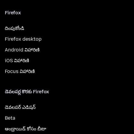
Firefox
దింపుకోండి
Firefox desktop
Android విహారిణి
iOS విహారిణి
Focus విహారిణి
డెవలపర్ల కొరకు Firefox
డెవలపర్ ఎడిషన్
Beta
ఆండ్రాయిడ్ కోసం బీటా