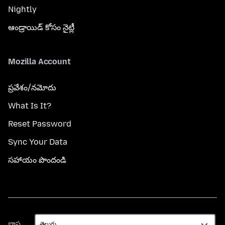
Nightly
ఆండ్రాయిడ్ కోసం నైట్లీ
Mozilla Account
ప్రవేశం/నమోదు
What Is It?
Reset Password
Sync Your Data
సహాయం పొందండి
భాష
భాష