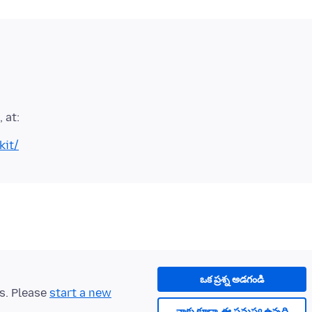
kit/
ఒక ప్రశ్న అడగండి
ts. Please
start a new
నాకు కూడా, ఈ సమస్య ఉన్నది