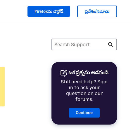
Firefoxను డౌన్లోడ్
ప్రవేశం/నమోదు
ఒక ప్రశ్నను అడగండి
Still need help? Sign
in to ask your
question on our
forums.
Continue