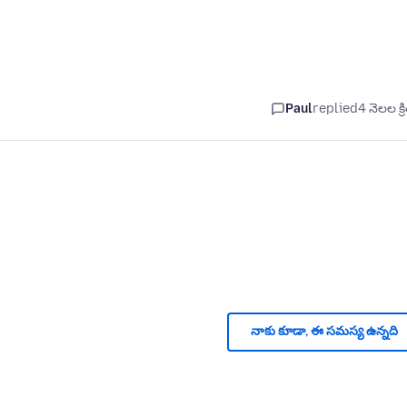
Paul
replied
4 నెలల క్ర
నాకు కూడా, ఈ సమస్య ఉన్నది