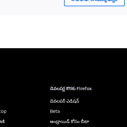
డెవలపర్ల కొరకు Firefox
డెవలపర్ ఎడిషన్
top
Beta
ిణి
ఆండ్రాయిడ్ కోసం బీటా