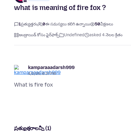
what is meaning of fire fox ?
1
ప్రత్యుత్తరం
0
ఈ సమస్యలు కలిగి ఉన్నాయి
50
వీక్షణలు
ఆండ్రాయిడ్ కోసం ఫైర్‌ఫాక్స్
Undefined
asked 4 నెలల క్రితం
kamparaaadarsh999
4/2/26, 8:37 PM
ప్రత్యుత్తరాలన్నీ (1)