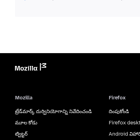
Mozilla
Firefox
ట్రేడ్‌మార్క్ దుర్వినియోగాన్ని నివేదించండి
దింపుకోండి
మూల కోడు
Firefox desk
ట్విట్టర్
Android విహార