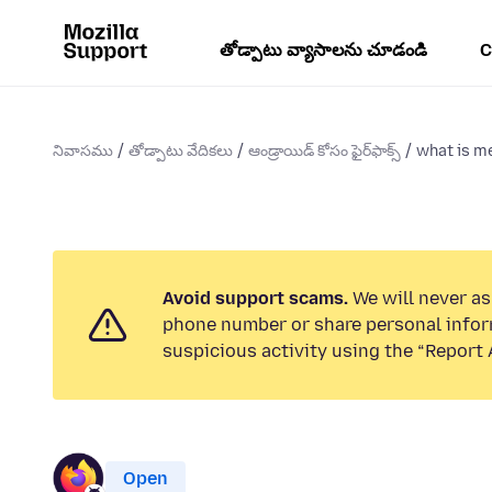
తోడ్పాటు వ్యాసాలను చూడండి
C
నివాసము
తోడ్పాటు వేదికలు
ఆండ్రాయిడ్ కోసం ఫైర్‌ఫాక్స్
what is me
Avoid support scams.
We will never ask
phone number or share personal infor
suspicious activity using the “Report 
Open