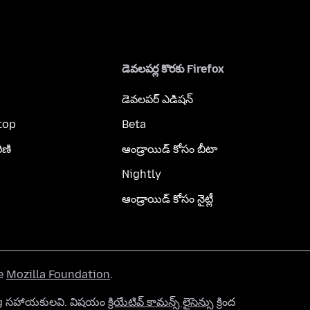
డెవలపర్ల కొరకు Firefox
డెవలపర్ ఎడిషన్
top
Beta
ిణి
ఆండ్రాయిడ్ కోసం బీటా
Nightly
ఆండ్రాయిడ్ కోసం నైట్లీ
he
Mozilla Foundation
.
org సహాయకులవి. విషయం
క్రియేటివ్ కామన్స్ లైసెన్సు
క్రింద