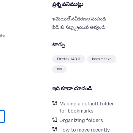
ప్రశ్న పనిముట్లు
ఇమెయిల్ నవీకరణల పంపండి
ఫీడ్ కు సబ్స్క్రయిబ్ అవ్వండి
ితం
టాగ్సు
Firefox 148.0
bookmarks
ios
ఇది కూడా చూడండి
Making a default folder
for bookmarks
Organizing folders
How to move recently