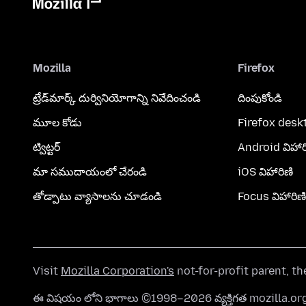
Mozilla
Firefox
ట్రేడ్‌మార్క్ దుర్వినియోగాన్ని నివేదించండి
దింపుకోండి
మూల కోడు
Firefox desk
ట్విట్టర్
Android విహార
మా సముదాయంలో చేరండి
iOS విహారిణి
తోడ్పాటు వ్యాసాలను చూడండి
Focus విహారిణి
Visit
Mozilla Corporation's
not-for-profit parent, t
ఈ విషయం లోని భాగాలు ©1998–2026 వ్యక్తిగత mozilla.