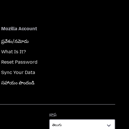
Mozilla Account
ప్రవేశం/నమోదు
What Is It?
Reset Password
Sync Your Data
సహాయం పొందండి
భాష
భాష