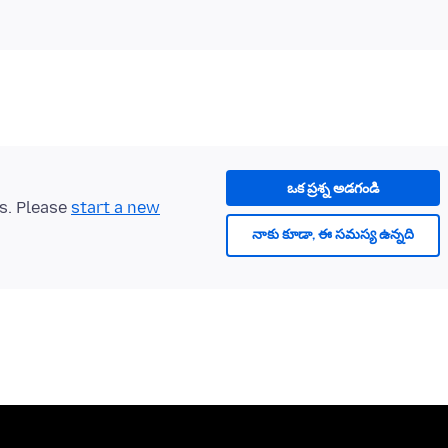
ఒక ప్రశ్న అడగండి
ts. Please
start a new
నాకు కూడా, ఈ సమస్య ఉన్నది