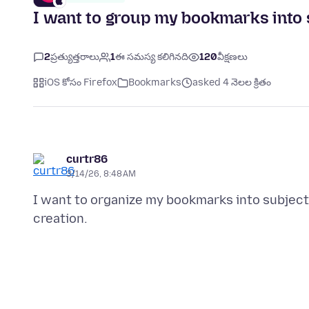
I want to group my bookmarks into 
2
ప్రత్యుత్తరాలు
1
ఈ సమస్య కలిగినది
120
వీక్షణలు
iOS కోసం Firefox
Bookmarks
asked 4 నెలల క్రితం
curtr86
3/14/26, 8:48 AM
I want to organize my bookmarks into subject 