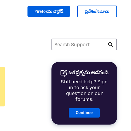
Firefoxను డౌన్లోడ్
ప్రవేశం/నమోదు
ఒక ప్రశ్నను అడగండి
Still need help? Sign
in to ask your
question on our
forums.
Continue