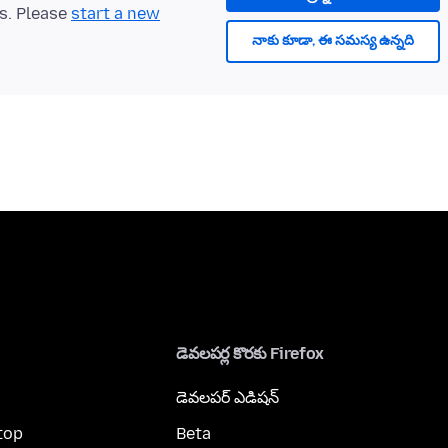
ts. Please
start a new
నాకు కూడా, ఈ సమస్య ఉన్నది
డెవలపర్ల కొరకు Firefox
డెవలపర్ ఎడిషన్
top
Beta