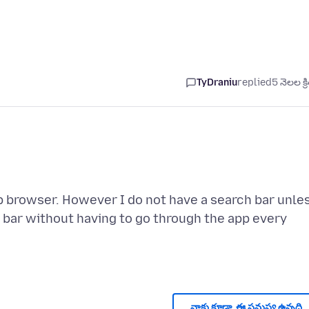
TyDraniu
replied
5 నెలల క్ర
 browser. However I do not have a search bar unle
h bar without having to go through the app every
నాకు కూడా, ఈ సమస్య ఉన్నది