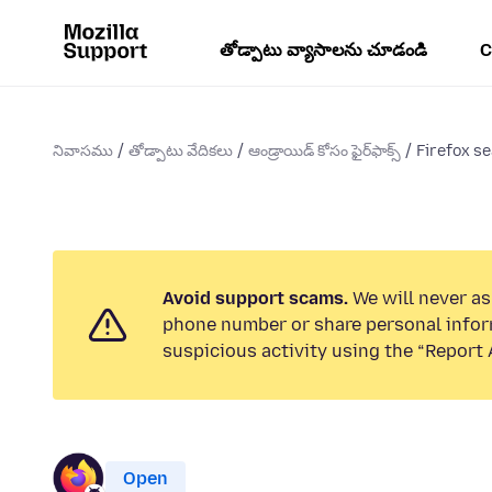
తోడ్పాటు వ్యాసాలను చూడండి
C
నివాసము
తోడ్పాటు వేదికలు
ఆండ్రాయిడ్ కోసం ఫైర్‌ఫాక్స్
Firefox s
Avoid support scams.
We will never ask
phone number or share personal infor
suspicious activity using the “Report 
Open