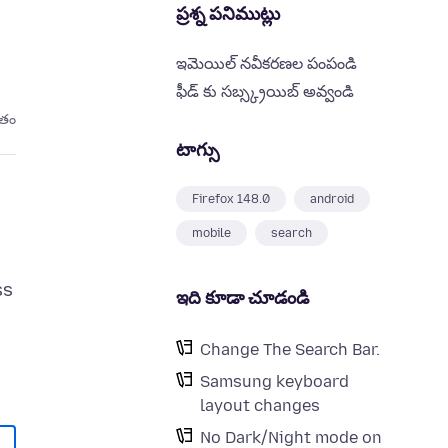
ప్రశ్న పనిముట్లు
ఇమెయిల్ నవీకరణల పంపండి
ఫీడ్ కు సబ్స్క్రయిబ్ అవ్వండి
ితం
టాగ్సు
Firefox 148.0
android
mobile
search
ss
ఇది కూడా చూడండి
Change The Search Bar.
Samsung keyboard
layout changes
No Dark/Night mode on