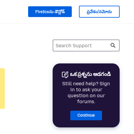
Firefoxను డౌన్లోడ్
ప్రవేశం/నమోదు
ఒక ప్రశ్నను అడగండి
Still need help? Sign
in to ask your
question on our
forums.
Continue