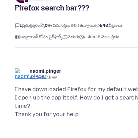
Firefox search bar???
1
ప్రత్యుత్తరం
0
ఈ సమస్యలు కలిగి ఉన్నాయి
240
వీక్షణలు
ఆండ్రాయిడ్ కోసం ఫైర్‌ఫాక్స్
వెతుకు
asked 5 నెలల క్రితం
naomi.pinger
3/7/26, 5:15 AM
I have downloaded Firefox for my default web
I open up the app itself. How do I get a searc
time?