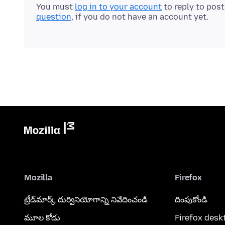
You must
log in to your account
to reply to pos
question
, if you do not have an account yet.
Mozilla
Firefox
ట్రేడ్‌మార్క్ దుర్వినియోగాన్ని నివేదించండి
దింపుకోండి
మూల కోడు
Firefox desk