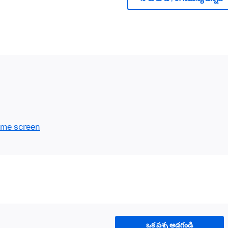
ome screen
ఒక ప్రశ్న అడగండి