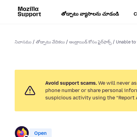
తోడ్పాటు వ్యాసాలను చూడండి
C
నివాసము
తోడ్పాటు వేదికలు
ఆండ్రాయిడ్ కోసం ఫైర్‌ఫాక్స్
Unable to
Avoid support scams.
We will never ask
phone number or share personal infor
suspicious activity using the “Report 
Open