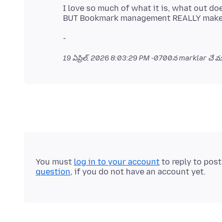
I love so much of what it is, what out doe
19 ఏప్రిల్, 2026 8:03:29 PM -0700
న marklar చే మా
You must
log in to your account
to reply to pos
question
, if you do not have an account yet.