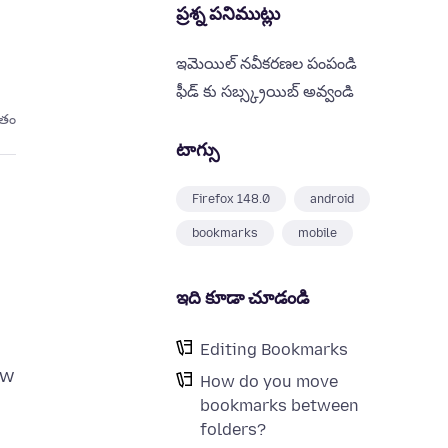
ప్రశ్న పనిముట్లు
ఇమెయిల్ నవీకరణల పంపండి
ఫీడ్ కు సబ్స్క్రయిబ్ అవ్వండి
ితం
టాగ్సు
Firefox 148.0
android
bookmarks
mobile
ఇది కూడా చూడండి
Editing Bookmarks
ew
How do you move
bookmarks between
folders?