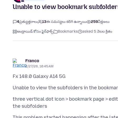
Unable to view bookmark subfolder
4
ప్రత్యుత్తరాలు
13
ఈ సమస్యలు కలిగి ఉన్నాయి
259
వీక్షణలు
ఆండ్రాయిడ్ కోసం ఫైర్‌ఫాక్స్
Bookmarks
asked 5 నెలల క్రితం
Franco
2/27/26, 10:45 AM
three vertical dot icon > bookmark page > edi