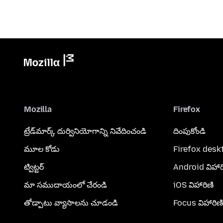
Mozilla
Firefox
ట్రేడ్‌మార్క్ దుర్వినియోగాన్ని నివేదించండి
దింపుకోండి
మూల కోడు
Firefox desk
ట్విట్టర్
Android విహార
మా సముదాయంలో చేరండి
iOS విహారిణి
తోడ్పాటు వ్యాసాలను చూడండి
Focus విహారిణి