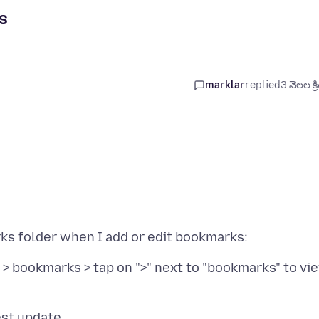
s
marklar
replied
3 నెలల క్ర
t > bookmarks > tap on ">" next to "bookmarks" to vi