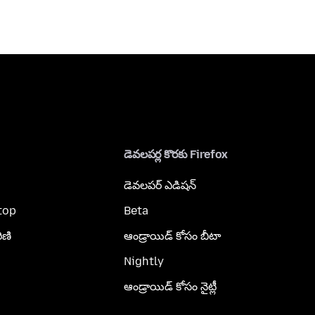
డెవలపర్ల కొరకు Firefox
డెవలపర్ ఎడిషన్
top
Beta
ిణి
ఆండ్రాయిడ్ కోసం బీటా
Nightly
ఆండ్రాయిడ్ కోసం నైట్లీ