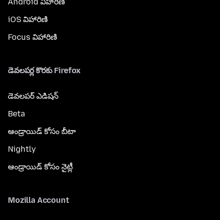
Android విహారిణి
iOS విహారిణి
Focus విహారిణి
డెవలపర్ల కొరకు Firefox
డెవలపర్ ఎడిషన్
Beta
ఆండ్రాయిడ్ కోసం బీటా
Nightly
ఆండ్రాయిడ్ కోసం నైట్లీ
Mozilla Account