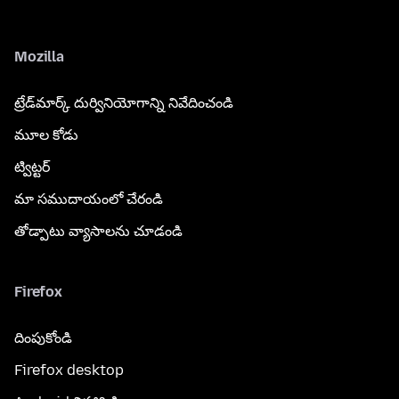
Mozilla
ట్రేడ్‌మార్క్ దుర్వినియోగాన్ని నివేదించండి
మూల కోడు
ట్విట్టర్
మా సముదాయంలో చేరండి
తోడ్పాటు వ్యాసాలను చూడండి
Firefox
దింపుకోండి
Firefox desktop