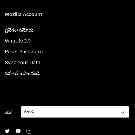
Mozilla Account
ప్రవేశం/నమోదు
What Is It?
Reset Password
Sync Your Data
సహాయం పొందండి
భాష
భాష