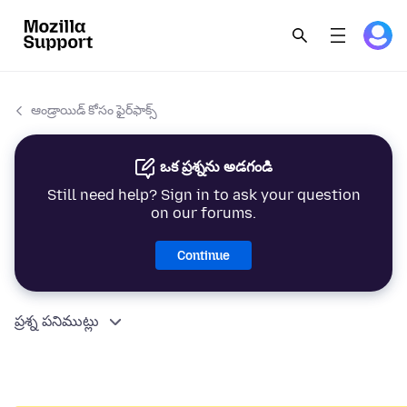
ఆండ్రాయిడ్ కోసం ఫైర్‌ఫాక్స్
ఒక ప్రశ్నను అడగండి
Still need help? Sign in to ask your question
on our forums.
Continue
ప్రశ్న పనిముట్లు