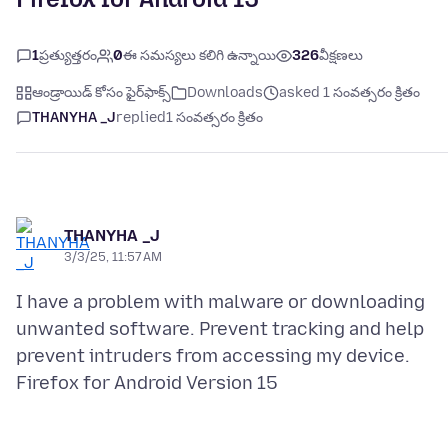
1
ప్రత్యుత్తరం
0
ఈ సమస్యలు కలిగి ఉన్నాయి
326
వీక్షణలు
ఆండ్రాయిడ్ కోసం ఫైర్‌ఫాక్స్
Downloads
asked 1 సంవత్సరం క్రితం
THANYHA _J
replied
1 సంవత్సరం క్రితం
THANYHA _J
3/3/25, 11:57 AM
I have a problem with malware or downloading
unwanted software. Prevent tracking and help
prevent intruders from accessing my device.