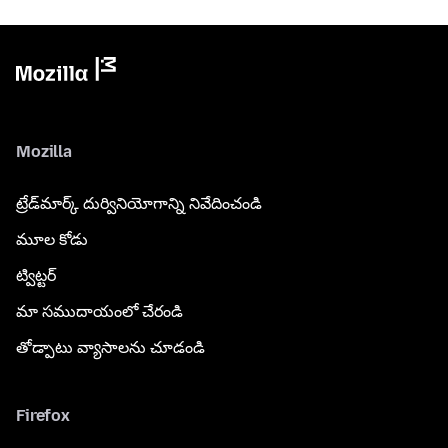
Mozilla
ట్రేడ్‌మార్క్ దుర్వినియోగాన్ని నివేదించండి
మూల కోడు
ట్విట్టర్
మా సముదాయంలో చేరండి
తోడ్పాటు వ్యాసాలను చూడండి
Firefox