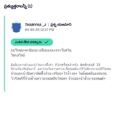
ప్రత్యుత్తరాలన్నీ (1)
ప్రశ్న యజమాని
THANYHA _J
03-03-25 12:27 PM
ఎంపిక చేసిన పరిష్కారం
ขอโทษนะคะฉันขอเปลี่ยนแปลงประโยคใน
ฉันต้องการคำแนะนำในการตั้งค่า Firefoxสำหรับ Android 15 

ช่วยแนะนำฉันควรติดตั้งส่วนเสริมอะไรบ้างคะ ไฟล์ฟอคมีแอปสแกน