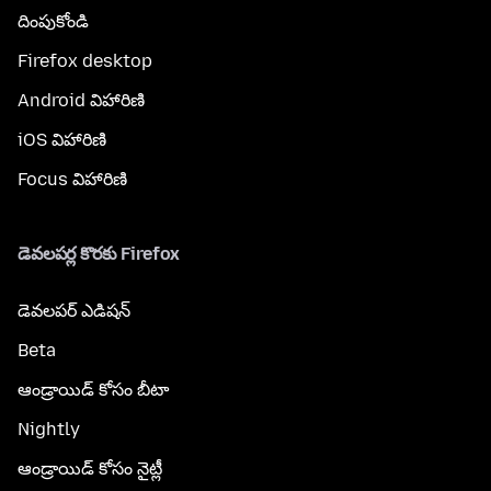
దింపుకోండి
Firefox desktop
Android విహారిణి
iOS విహారిణి
Focus విహారిణి
డెవలపర్ల కొరకు Firefox
డెవలపర్ ఎడిషన్
Beta
ఆండ్రాయిడ్ కోసం బీటా
Nightly
ఆండ్రాయిడ్ కోసం నైట్లీ