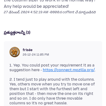
the column sizer to work in the normal way?
27 డిసెంబర్, 2024 4:52:19 AM -0800
న coffent చే మార్చబడినది
ప్రత్యుత్తరాలన్నీ (3)
frisée
26-12-24 11:05 PM
1. Yep. You could post your requirement it as a
suggestion here -
https://connect.mozilla.org/
2. I tend just to play around with the columns.
Yes, others move when you try to move one of
them but I start with the furthest left and
position that - then move the one on its right
and so on. I do only have three movable