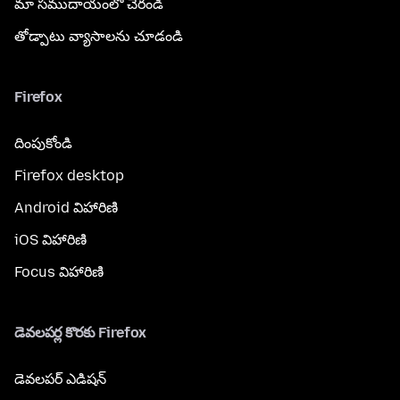
మా సముదాయంలో చేరండి
తోడ్పాటు వ్యాసాలను చూడండి
Firefox
దింపుకోండి
Firefox desktop
Android విహారిణి
iOS విహారిణి
Focus విహారిణి
డెవలపర్ల కొరకు Firefox
డెవలపర్ ఎడిషన్