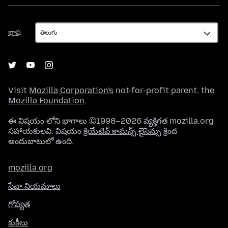
భాష
భాష
Visit
Mozilla Corporation's
not-for-profit parent, the
Mozilla Foundation
.
ఈ విషయం లోని భాగాలు ©1998–2026 వ్యక్తిగత mozilla.org
సహాయకులవి. విషయం
క్రియేటివ్ కామన్స్ లైసెన్సు
క్రింద
అందుబాటులో ఉంది.
mozilla.org
సేవా నియమాలు
గోప్యత
కుకీలు