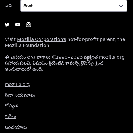
భాష
భాష
Visit
Mozilla Corporation's
not-for-profit parent, the
Mozilla Foundation
.
ఈ విషయం లోని భాగాలు ©1998–2026 వ్యక్తిగత mozilla.org
సహాయకులవి. విషయం
క్రియేటివ్ కామన్స్ లైసెన్సు
క్రింద
అందుబాటులో ఉంది.
mozilla.org
సేవా నియమాలు
గోప్యత
కుకీలు
పరిచయాలు