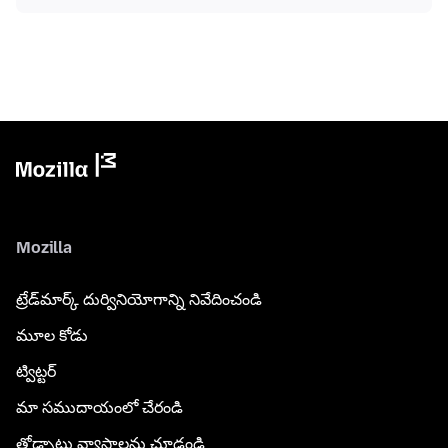
Mozilla
ట్రేడ్‌మార్క్ దుర్వినియోగాన్ని నివేదించండి
మూల కోడు
ట్విట్టర్
మా సముదాయంలో చేరండి
తోడ్పాటు వ్యాసాలను చూడండి