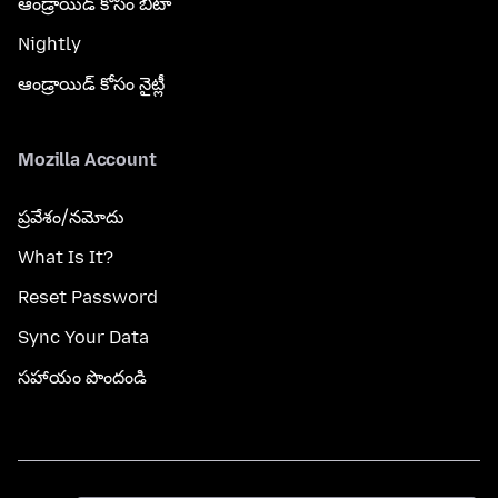
ఆండ్రాయిడ్ కోసం బీటా
Nightly
ఆండ్రాయిడ్ కోసం నైట్లీ
Mozilla Account
ప్రవేశం/నమోదు
What Is It?
Reset Password
Sync Your Data
సహాయం పొందండి