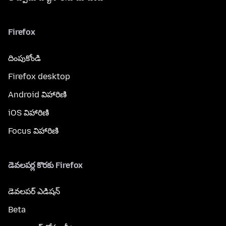
Firefox
దింపుకోండి
Firefox desktop
Android విహారిణి
iOS విహారిణి
Focus విహారిణి
డెవలపర్ల కొరకు Firefox
డెవలపర్ ఎడిషన్
Beta