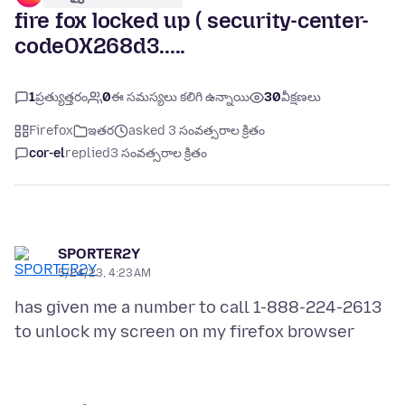
fire fox locked up ( security-center-
codeOX268d3.....
1
ప్రత్యుత్తరం
0
ఈ సమస్యలు కలిగి ఉన్నాయి
30
వీక్షణలు
Firefox
ఇతర
asked 3 సంవత్సరాల క్రితం
cor-el
replied
3 సంవత్సరాల క్రితం
SPORTER2Y
5/24/23, 4:23 AM
has given me a number to call 1-888-224-2613