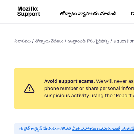
తోడ్పాటు వ్యాసాలను చూడండి
C
నివాసము
తోడ్పాటు వేదికలు
ఆండ్రాయిడ్ కోసం ఫైర్‌ఫాక్స్
a question
Avoid support scams.
We will never ask
phone number or share personal infor
suspicious activity using the “Report 
ఈ థ్రెడ్ ఆర్కైవ్ చేయడం జరిగినది.
మీకు సహాయం అవసరం ఉంటే, దయచేసి ఒక