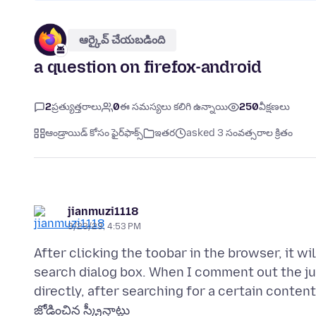
ఆర్కైవ్ చేయబడింది
a question on firefox-android
2
ప్రత్యుత్తరాలు
0
ఈ సమస్యలు కలిగి ఉన్నాయి
250
వీక్షణలు
ఆండ్రాయిడ్ కోసం ఫైర్‌ఫాక్స్
ఇతర
asked 3 సంవత్సరాల క్రితం
jianmuzi1118
3/23/23, 4:53 PM
After clicking the toobar in the browser, it w
search dialog box. When I comment out the j
జోడించిన స్క్రీన్షాట్లు