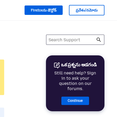
Firefoxను డౌన్లోడ్
ప్రవేశం/నమోదు
ఒక ప్రశ్నను అడగండి
Still need help? Sign
in to ask your
question on our
forums.
Continue