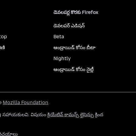
డెవలపర్ల కొరకు Firefox
డెవలపర్ ఎడిషన్
top
Beta
ిణి
ఆండ్రాయిడ్ కోసం బీటా
Nightly
ఆండ్రాయిడ్ కోసం నైట్లీ
he
Mozilla Foundation
.
org సహాయకులవి. విషయం
క్రియేటివ్ కామన్స్ లైసెన్సు
క్రింద
రిచయాలు