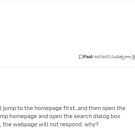
Paul
replied
3 సంవత్సరాల క్ర
ill jump to the homepage first, and then open the
ump homepage and open the search dialog box