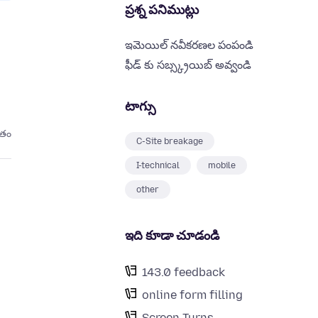
ప్రశ్న పనిముట్లు
ఇమెయిల్ నవీకరణల పంపండి
ఫీడ్ కు సబ్స్క్రయిబ్ అవ్వండి
టాగ్సు
ితం
C-Site breakage
I-technical
mobile
other
ఇది కూడా చూడండి
143.0 feedback
online form filling
Screen Turns